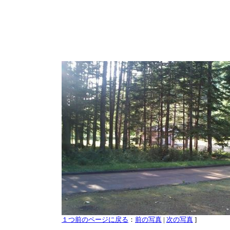
１つ前のページに戻る
：
前の写真
|
次の写真
]