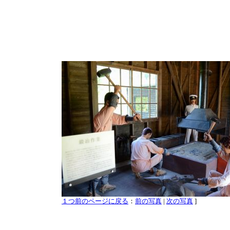
１つ前のページに戻る
：
前の写真
|
次の写真
]