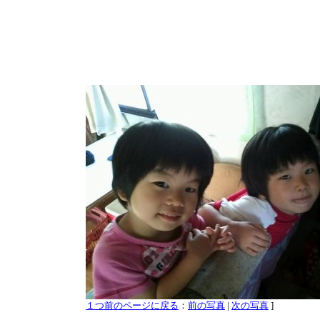
１つ前のページに戻る
：
前の写真
|
次の写真
]