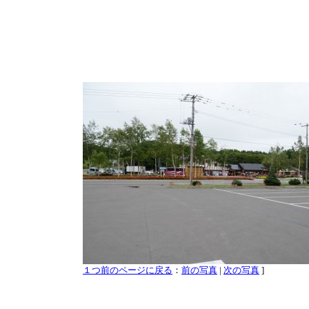
１つ前のページに戻る
：
前の写真
|
次の写真
]