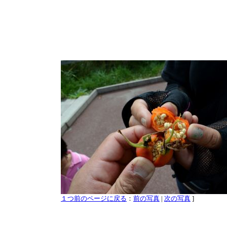
１つ前のページに戻る
：
前の写真
|
次の写真
]