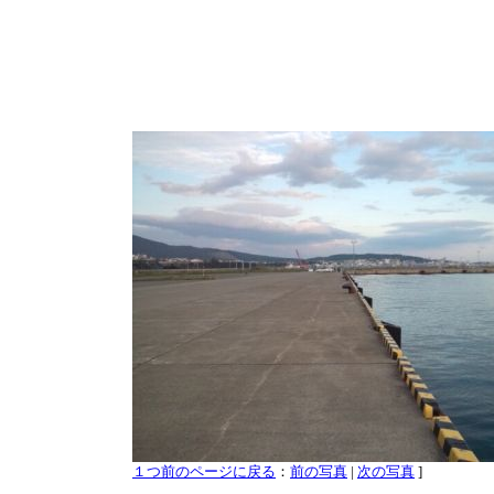
１つ前のページに戻る
：
前の写真
|
次の写真
]