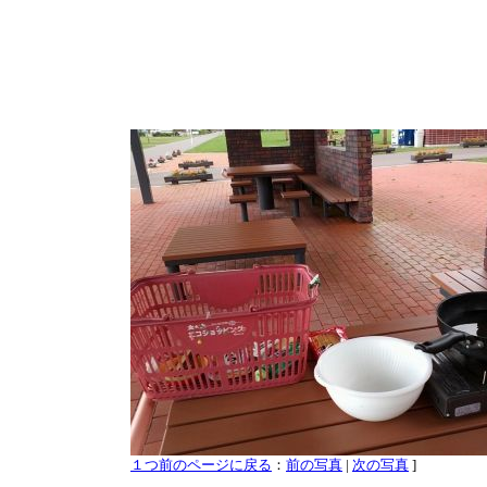
１つ前のページに戻る
：
前の写真
|
次の写真
]