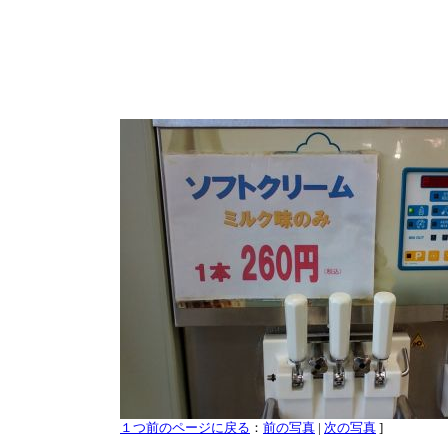
１つ前のページに戻る
：
前の写真
|
次の写真
]