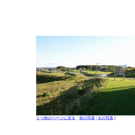
１つ前のページに戻る
：
前の写真
|
次の写真
]