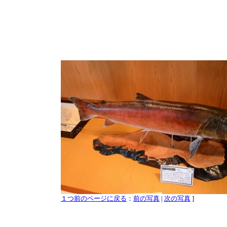
１つ前のページに戻る
：
前の写真
|
次の写真
]