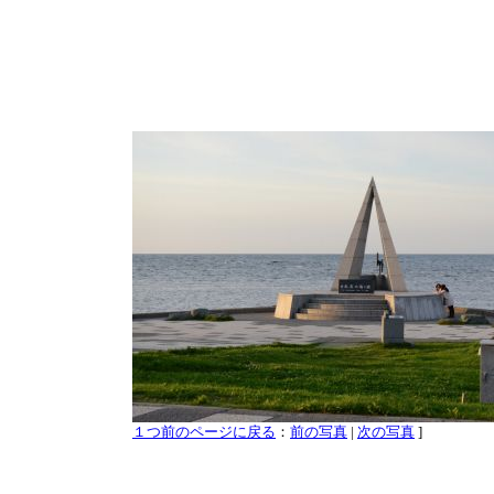
１つ前のページに戻る
：
前の写真
|
次の写真
]