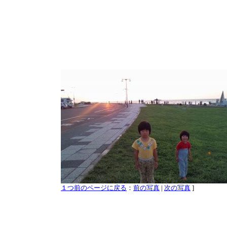
１つ前のページに戻る
：
前の写真
|
次の写真
]