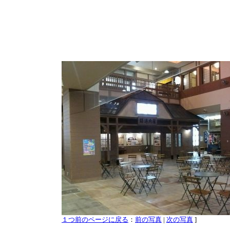
１つ前のページに戻る
：
前の写真
|
次の写真
]