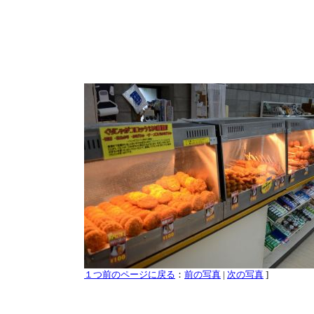
１つ前のページに戻る
：
前の写真
|
次の写真
]