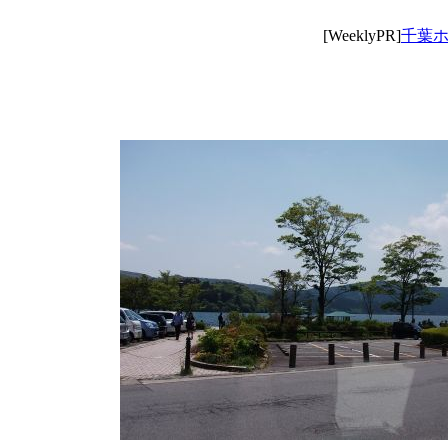
[WeeklyPR]
千葉ホー