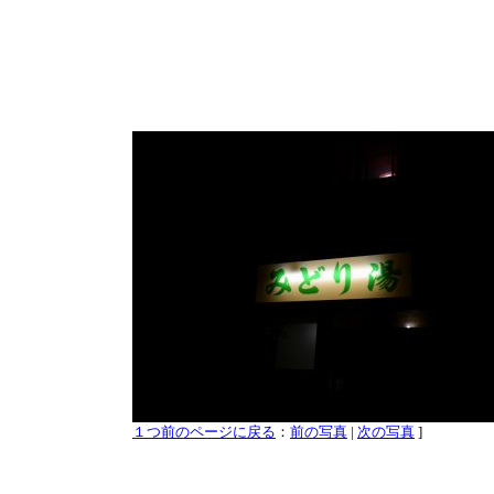
１つ前のページに戻る
：
前の写真
|
次の写真
]