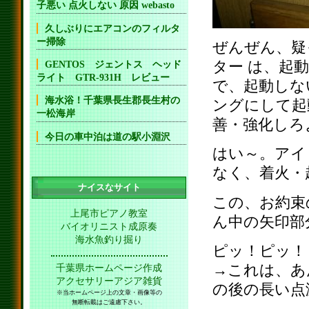
子悪い 点火しない 原因 webasto
久しぶりにエアコンのフィルタ
ー掃除
ぜんぜん、疑っ
ター は、起
GENTOS ジェントス ヘッド
ライト GTR-931H レビュー
で、起動しな
海水浴！千葉県長生郡長生村の
ングにして起
一松海岸
善・強化しろ
今日の車中泊は道の駅小淵沢
はい～。アイ
なく、着火・
ナイスなサイト
この、お約束
上尾市ピアノ教室
ん中の矢印部
バイオリニスト成原奏
海水魚釣り掘り
ピッ！ピッ！
→これは、あ
千葉県ホームページ作成
アクセサリーアジア雑貨
の後の長い点
※当ホームページ上の文章・画像等の
無断転載はご遠慮下さい。