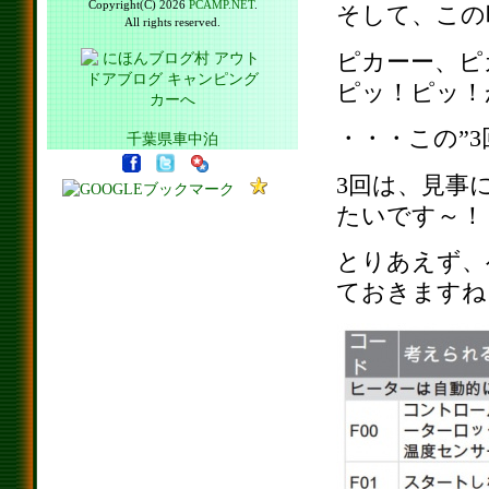
Copyright(C) 2026
PCAMP.NET
.
そして、この
All rights reserved.
ピカーー、ピ
ピッ！ピッ！
・・・この”
千葉県車中泊
3回は、見事
たいです～！
とりあえず、
ておきますね