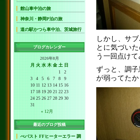
館山車中泊の旅
神奈川・静岡P泊の旅
道の駅かつら車中泊、茨城旅行
しかし、サブ
とに気づいた
ブログカレンダー
う一回点けて
2026年8月
月
火
水
木
金
土
日
ずっと、調子
1
2
が弱ってたか
3
4
5
6
7
8
9
10
11
12
13
14
15
16
17
18
19
20
21
22
23
24
25
26
27
28
29
30
31
« 12月
最近のブログ投稿
べバスト FFヒーターエラー 調