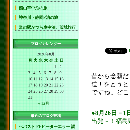
館山車中泊の旅
神奈川・静岡P泊の旅
道の駅かつら車中泊、茨城旅行
ブログカレンダー
2026年8月
月
火
水
木
金
土
日
1
2
3
4
5
6
7
8
9
昔から念願だ
10
11
12
13
14
15
16
道！をとうと
17
18
19
20
21
22
23
24
25
26
27
28
29
30
ですね。どこ
31
« 12月
●8月26日－
最近のブログ投稿
出発～！福島
べバスト FFヒーターエラー 調