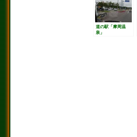
所は”売り切れ
（泣）”、日本最北
端”宗谷岬”到着、
きれいな夕日・日
没に遭遇。稚内ラ
道の駅「摩周温
イダーハウス「み
泉」
どり湯」に行って
みる。道の駅「わ
っかない」に車を
停めてタクシーで
居酒屋いろはにほ
へと。道の駅「わ
っかない」泊