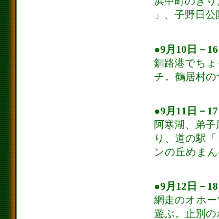
浜中町のきり
」、子野日公
●9月10日－1
釧路港でちょ
チ。鶴居村の
●9月11日－1
阿寒湖、弟子
り、道の駅「
ンの丘めまん
●9月12日－1
網走のオホー
遊ぶ。止別の