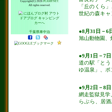
Copyright(C) 2026
PCAMP.NET
.
「丘のくら」
All rights reserved.
世紀の森キャ
●8月31日－
千葉県車中泊
旭山動物園、
●9月1日－7
道の駅「とう
ゆ温泉」、ポ
●9月2日－8
網走監獄見学
らぶら、居酒