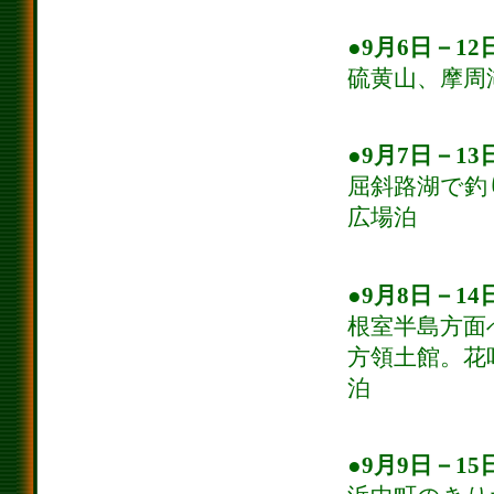
●9月6日－1
硫黄山、摩周
●9月7日－1
屈斜路湖で釣
広場泊
●9月8日－1
根室半島方面
方領土館。花
泊
●9月9日－1