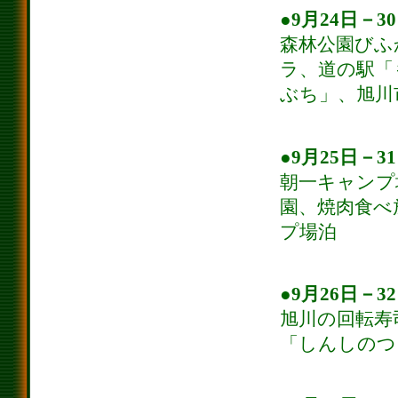
●9月24日－3
森林公園びふ
ラ、道の駅「
ぶち」、旭川
●9月25日－3
朝一キャンプ
園、焼肉食べ
プ場泊
●9月26日－3
旭川の回転寿
「しんしのつ