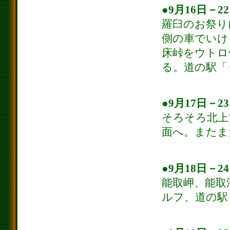
●9月16日－2
羅臼のお祭り
側の車でいけ
床峠をウトロ
る。道の駅「
●9月17日－2
そろそろ北上
面へ。またま
●9月18日－2
能取岬、能取
ルフ、道の駅