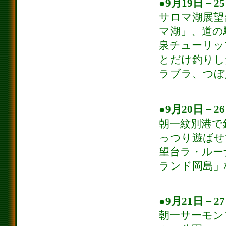
●9月19日－2
サロマ湖展望
マ湖」、道の
泉チューリッ
とだけ釣りし
ラブラ、つぼ
●9月20日－2
朝一紋別港で
っつり遊ばせ
望台ラ・ルー
ランド岡島」
●9月21日－2
朝一サーモン