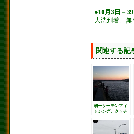
●10月3日－3
大洗到着。無
関連する記
朝一サーモンフィ
ッシング、クッチ
ャロ湖、道の駅
「さるふつ公
園」、ホタテ直売