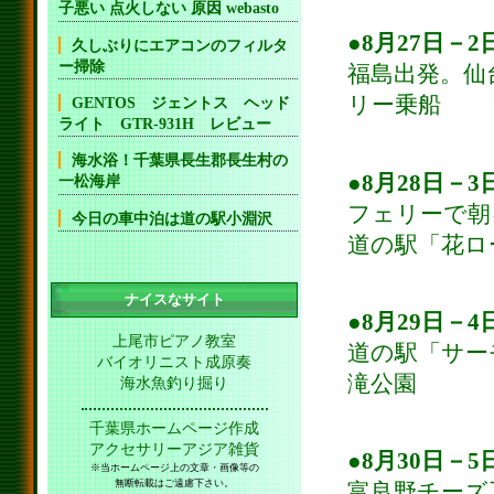
子悪い 点火しない 原因 webasto
●8月27日－
久しぶりにエアコンのフィルタ
ー掃除
福島出発。仙
リー乗船
GENTOS ジェントス ヘッド
ライト GTR-931H レビュー
海水浴！千葉県長生郡長生村の
●8月28日－
一松海岸
フェリーで朝
今日の車中泊は道の駅小淵沢
道の駅「花ロ
ナイスなサイト
●8月29日－
上尾市ピアノ教室
道の駅「サー
バイオリニスト成原奏
滝公園
海水魚釣り掘り
千葉県ホームページ作成
アクセサリーアジア雑貨
●8月30日－
※当ホームページ上の文章・画像等の
無断転載はご遠慮下さい。
富良野チーズ