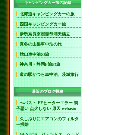
キャンピングカー旅の記録
北海道キャンピングカーの旅
四国キャンピングカー旅
伊勢奈良京都琵琶湖天橋立
真冬の山梨車中泊の旅
館山車中泊の旅
神奈川・静岡P泊の旅
道の駅かつら車中泊、茨城旅行
最近のブログ投稿
べバスト FFヒーターエラー 調
子悪い 点火しない 原因 webasto
久しぶりにエアコンのフィルタ
ー掃除
GENTOS ジェントス ヘッド