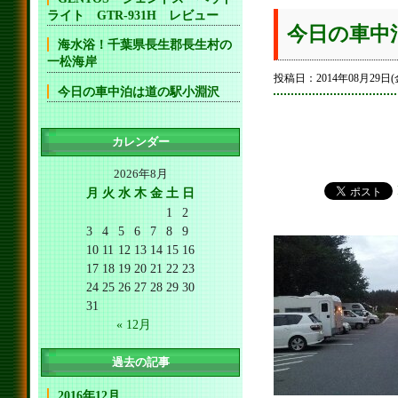
ライト GTR-931H レビュー
今日の車中
海水浴！千葉県長生郡長生村の
一松海岸
投稿日：2014年08月29日(
今日の車中泊は道の駅小淵沢
カレンダー
2026年8月
月
火
水
木
金
土
日
1
2
3
4
5
6
7
8
9
10
11
12
13
14
15
16
17
18
19
20
21
22
23
24
25
26
27
28
29
30
31
« 12月
過去の記事
2016年12月