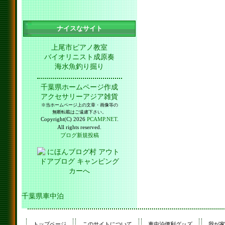
ナイスなサイト
上尾市ピアノ教室
バイオリニスト成原奏
海水魚釣り掘り
千葉県ホームページ作成
アクセサリーアジア雑貨
※当ホームページ上の文章・画像等の
無断転載はご遠慮下さい。
Copyright(C) 2026
PCAMP.NET
.
All rights reserved.
ブログ新規投稿
千葉県車中泊
トップページ
このサイトについて
車中泊便利グッズ
我が家