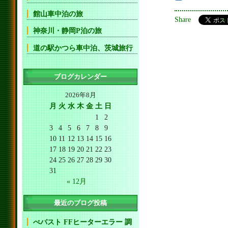
館山車中泊の旅
Share
神奈川・静岡P泊の旅
道の駅かつら車中泊、茨城旅行
ブログカレンダー
2026年8月
月
火
水
木
金
土
日
1
2
3
4
5
6
7
8
9
10
11
12
13
14
15
16
17
18
19
20
21
22
23
24
25
26
27
28
29
30
31
« 12月
最近のブログ投稿
べバスト FFヒーターエラー 調