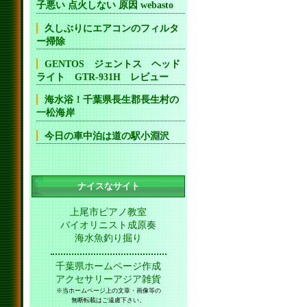
子悪い 点火しない 原因 webasto
久しぶりにエアコンのフィルタ
ー掃除
GENTOS ジェントス ヘッド
ライト GTR-931H レビュー
海水浴！千葉県長生郡長生村の
一松海岸
今日の車中泊は道の駅小淵沢
ナイスなサイト
上尾市ピアノ教室
バイオリニスト成原奏
海水魚釣り掘り
千葉県ホームページ作成
アクセサリーアジア雑貨
※当ホームページ上の文章・画像等の
無断転載はご遠慮下さい。