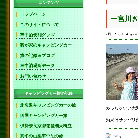
コンテンツ
トップページ
一宮川
このサイトについて
7月 12th, 2014 by eo
車中泊便利グッズ
我が家のキャンピングカー
旅の記録＆ブログ
車中泊場所データ
お問い合わせ
キャンピングカー旅の記録
北海道キャンピングカーの旅
めっちゃいい天
四国キャンピングカー旅
釣果はサッパリだ
伊勢奈良京都琵琶湖天橋立
真冬の山梨車中泊の旅
»