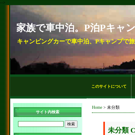
-->
家族で車中泊。P泊Pキャ
キャンピングカーで車中泊、Pキャンプで
このサイトについて
Home
> 未分類
サイト内検索
未分類 Ca