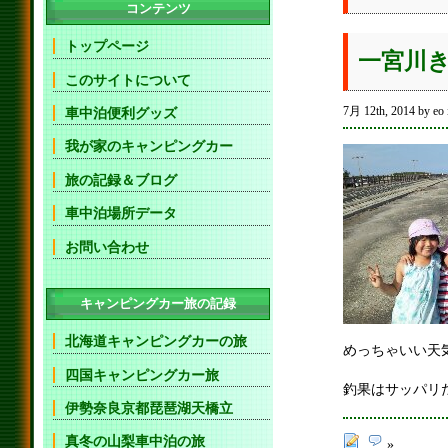
コンテンツ
トップページ
一宮川
このサイトについて
7月 12th, 2014 by eo
車中泊便利グッズ
我が家のキャンピングカー
旅の記録＆ブログ
車中泊場所データ
お問い合わせ
キャンピングカー旅の記録
北海道キャンピングカーの旅
めっちゃいい天
四国キャンピングカー旅
釣果はサッパリだ
伊勢奈良京都琵琶湖天橋立
真冬の山梨車中泊の旅
»