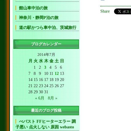
館山車中泊の旅
Share
神奈川・静岡P泊の旅
道の駅かつら車中泊、茨城旅行
ブログカレンダー
2014年7月
月
火
水
木
金
土
日
1
2
3
4
5
6
7
8
9
10
11
12
13
14
15
16
17
18
19
20
21
22
23
24
25
26
27
28
29
30
31
« 6月
8月 »
最近のブログ投稿
べバスト FFヒーターエラー 調
子悪い 点火しない 原因 webasto