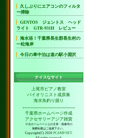
久しぶりにエアコンのフィルタ
ー掃除
GENTOS ジェントス ヘッド
ライト GTR-931H レビュー
海水浴！千葉県長生郡長生村の
一松海岸
今日の車中泊は道の駅小淵沢
ナイスなサイト
上尾市ピアノ教室
バイオリニスト成原奏
海水魚釣り掘り
千葉県ホームページ作成
アクセサリーアジア雑貨
※当ホームページ上の文章・画像等の
無断転載はご遠慮下さい。
Copyright(C) 2026
PCAMP.NET
.
All rights reserved.