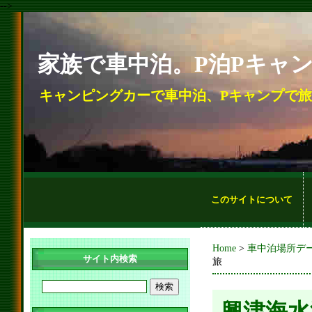
-->
家族で車中泊。P泊Pキャ
キャンピングカーで車中泊、Pキャンプで
このサイトについて
Home
>
車中泊場所デ
サイト内検索
旅
興津海水