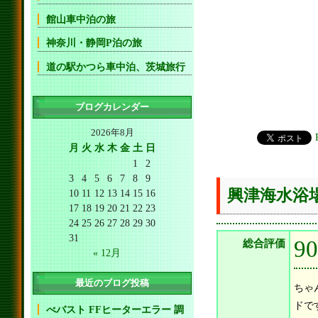
館山車中泊の旅
神奈川・静岡P泊の旅
道の駅かつら車中泊、茨城旅行
ブログカレンダー
2026年8月
月
火
水
木
金
土
日
1
2
3
4
5
6
7
8
9
興津海水浴
10
11
12
13
14
15
16
17
18
19
20
21
22
23
24
25
26
27
28
29
30
31
9
総合評価
« 12月
最近のブログ投稿
ちゃ
ドで
べバスト FFヒーターエラー 調