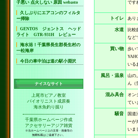
子悪い 点火しない 原因 webasto
です
久しぶりにエアコンのフィルタ
トイレ
あり
ー掃除
GENTOS ジェントス ヘッド
水道
比較
ライト GTR-931H レビュー
など
海水浴！千葉県長生郡長生村の
買い物
歩い
一松海岸
YA
今日の車中泊は道の駅小淵沢
いる
風呂・温泉
山の
ん（
ナイスなサイト
混み具合
オン
上尾市ピアノ教室
バイオリニスト成原奏
てい
海水魚釣り掘り
騒音
国道
千葉県ホームページ作成
ーが
アクセサリーアジア雑貨
いま
※当ホームページ上の文章・画像等の
無断転載はご遠慮下さい。