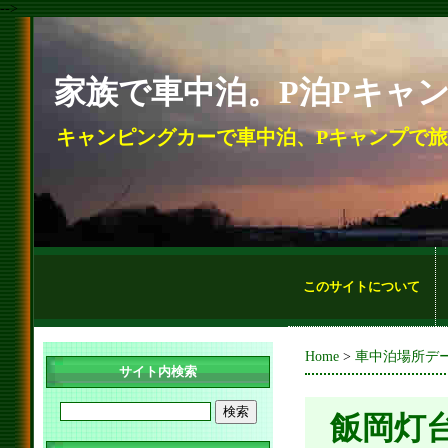
-->
家族で車中泊。P泊Pキャ
キャンピングカーで車中泊、Pキャンプで
このサイトについて
Home
>
車中泊場所デ
サイト内検索
飯岡灯台