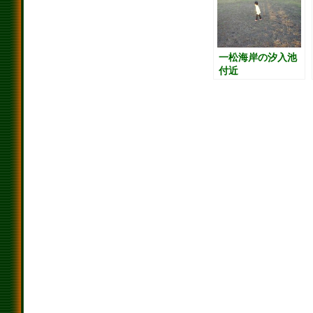
一松海岸の汐入池
付近