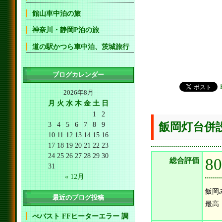
館山車中泊の旅
神奈川・静岡P泊の旅
道の駅かつら車中泊、茨城旅行
ブログカレンダー
2026年8月
月
火
水
木
金
土
日
1
2
3
4
5
6
7
8
9
飯岡灯台併
10
11
12
13
14
15
16
17
18
19
20
21
22
23
24
25
26
27
28
29
30
8
総合評価
31
« 12月
飯岡
最近のブログ投稿
最高
べバスト FFヒーターエラー 調