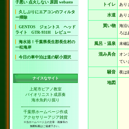
子悪い 点火しない 原因 webasto
トイレ
あり
久しぶりにエアコンのフィルタ
水道
あり
ー掃除
買い物
海沿
GENTOS ジェントス ヘッド
ライト GTR-931H レビュー
ろは
海水浴！千葉県長生郡長生村の
風呂・温泉
未確
一松海岸
混み具合
オン
今日の車中泊は道の駅小淵沢
てい
騒音
夜は
ナイスなサイト
地図
上尾市ピアノ教室
バイオリニスト成原奏
海水魚釣り掘り
千葉県ホームページ作成
アクセサリーアジア雑貨
※当ホームページ上の文章・画像等の
無断転載はご遠慮下さい。