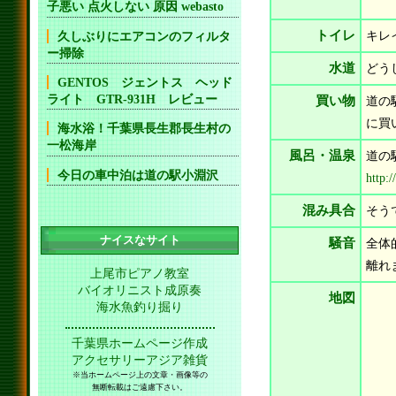
子悪い 点火しない 原因 webasto
トイレ
キレ
久しぶりにエアコンのフィルタ
ー掃除
水道
どう
GENTOS ジェントス ヘッド
ライト GTR-931H レビュー
買い物
道の
に買
海水浴！千葉県長生郡長生村の
一松海岸
風呂・温泉
道の
今日の車中泊は道の駅小淵沢
http:
混み具合
そう
ナイスなサイト
騒音
全体
離れ
上尾市ピアノ教室
バイオリニスト成原奏
地図
海水魚釣り掘り
千葉県ホームページ作成
アクセサリーアジア雑貨
※当ホームページ上の文章・画像等の
無断転載はご遠慮下さい。