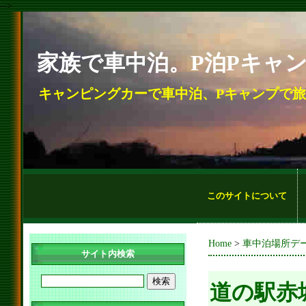
-->
家族で車中泊。P泊Pキャ
キャンピングカーで車中泊、Pキャンプで
このサイトについて
Home
>
車中泊場所デ
サイト内検索
道の駅赤城