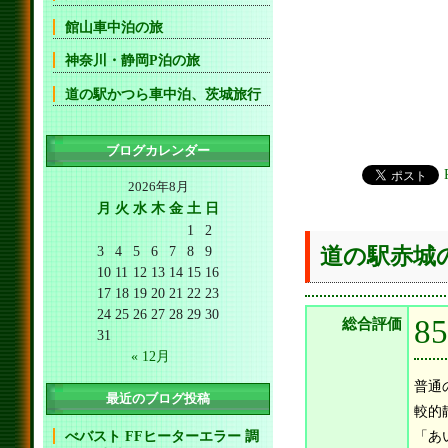
館山車中泊の旅
神奈川・静岡P泊の旅
道の駅かつら車中泊、茨城旅行
ブログカレンダー
2026年8月
月
火
水
木
金
土
日
1
2
3
4
5
6
7
8
9
道の駅赤城
10
11
12
13
14
15
16
17
18
19
20
21
22
23
24
25
26
27
28
29
30
8
総合評価
31
« 12月
普通
最近のブログ投稿
較的
べバスト FFヒーターエラー 調
「あ