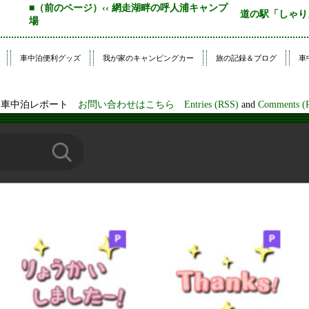
■（前のページ）‹‹ 網走湖畔の呼人浦キャンプ
道の駅「しゃり
場
車中泊便利グッズ
我が家のキャンピングカー
旅の記録＆ブログ
車
プ・車中泊レポート
お問い合わせはこちら
Entries (RSS)
and
Comments (