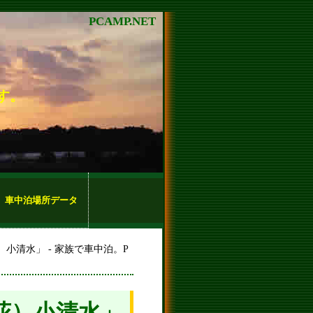
PCAMP.NET
す。
車中泊場所データ
小清水」 - 家族で車中泊。P
花）小清水」