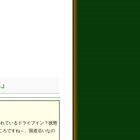
水」
設されているドライブイン？状態
ころですね～。国道沿いなの