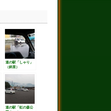
道の駅「しゃり」
（斜里）
道の駅「虹の森公