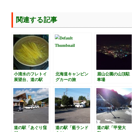
関連する記事
小清水のフレトイ
北海道キャンピン
眉山公園の山頂駐
展望台、道の駅
グカーの旅
車場
「はなやか（葉菜
野花）小清水」、
いよいよ知床半島
へ。オシンコシン
の滝、道の駅「う
とろ・シリエト
ク」泊
道の駅「あぐり窪
道の駅「藍ランド
道の駅「甲斐大