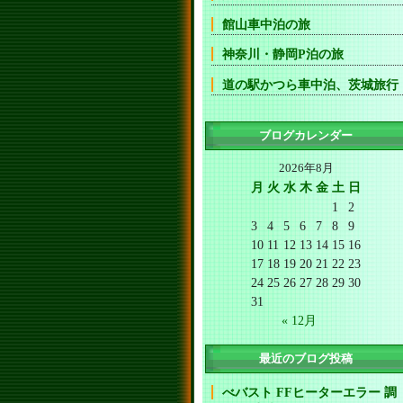
館山車中泊の旅
神奈川・静岡P泊の旅
道の駅かつら車中泊、茨城旅行
ブログカレンダー
2026年8月
月
火
水
木
金
土
日
1
2
3
4
5
6
7
8
9
10
11
12
13
14
15
16
17
18
19
20
21
22
23
24
25
26
27
28
29
30
31
« 12月
最近のブログ投稿
べバスト FFヒーターエラー 調