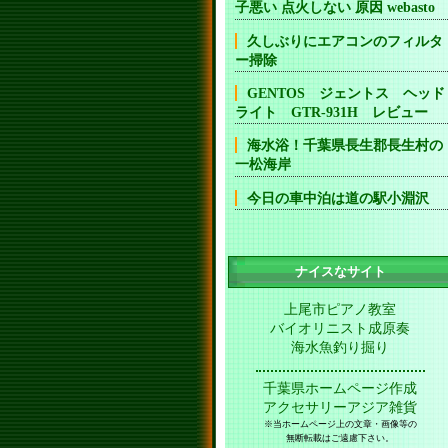
子悪い 点火しない 原因 webasto
久しぶりにエアコンのフィルタ
ー掃除
GENTOS ジェントス ヘッド
ライト GTR-931H レビュー
海水浴！千葉県長生郡長生村の
一松海岸
今日の車中泊は道の駅小淵沢
ナイスなサイト
上尾市ピアノ教室
バイオリニスト成原奏
海水魚釣り掘り
千葉県ホームページ作成
アクセサリーアジア雑貨
※当ホームページ上の文章・画像等の
無断転載はご遠慮下さい。