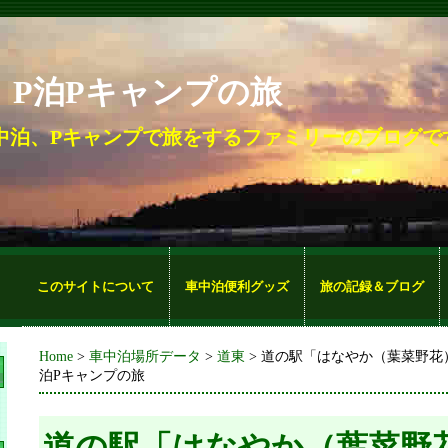
。P泊Pキャンプの旅
中泊、Pキャンプで旅をするファミリーのブログで
このサイトについて
車中泊便利グッズ
旅の記録＆ブログ
Home
>
車中泊場所データ
>
道東
> 道の駅「はなやか（葉菜野花）
泊Pキャンプの旅
道の駅「はなやか（葉菜野