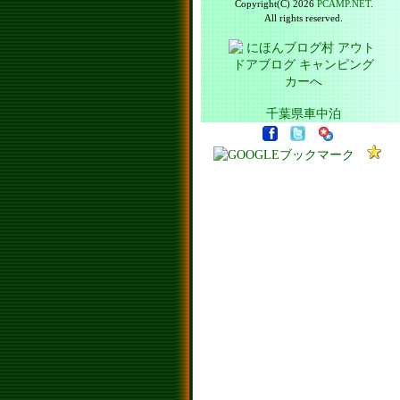
Copyright(C) 2026
PCAMP.NET
.
All rights reserved.
千葉県車中泊