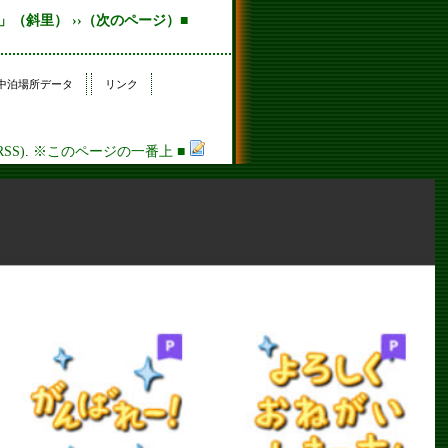
」（斜里） ››（次のページ）■
中泊場所データ
リンク
RSS)
.
※このページの一番上
■