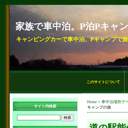
-->
家族で車中泊。P泊Pキャ
キャンピングカーで車中泊、Pキャンプで
このサイトについて
Home
>
車中泊場所デ
サイト内検索
キャンプの旅
道の駅能