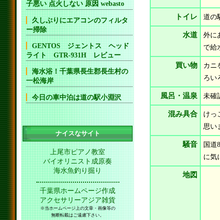
子悪い 点火しない 原因 webasto
トイレ
道の
久しぶりにエアコンのフィルタ
ー掃除
水道
外に
GENTOS ジェントス ヘッド
で給
ライト GTR-931H レビュー
買い物
カニ
海水浴！千葉県長生郡長生村の
ろい
一松海岸
風呂・温泉
未確
今日の車中泊は道の駅小淵沢
混み具合
けっ
思い
ナイスなサイト
騒音
国道
上尾市ピアノ教室
に気
バイオリニスト成原奏
海水魚釣り掘り
地図
千葉県ホームページ作成
アクセサリーアジア雑貨
※当ホームページ上の文章・画像等の
無断転載はご遠慮下さい。