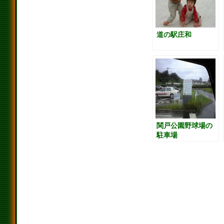
道の駅庄和
関戸公園野球場の
駐車場