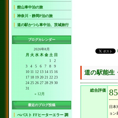
館山車中泊の旅
神奈川・静岡P泊の旅
道の駅かつら車中泊、茨城旅行
ブログカレンダー
2026年8月
月
火
水
木
金
土
日
1
2
3
4
5
6
7
8
9
道の駅能生
10
11
12
13
14
15
16
17
18
19
20
21
22
23
24
25
26
27
28
29
30
31
8
総合評価
« 12月
最近のブログ投稿
日本
ョン
べバスト FFヒーターエラー 調