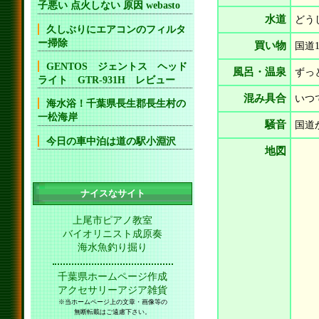
子悪い 点火しない 原因 webasto
水道
どう
久しぶりにエアコンのフィルタ
ー掃除
買い物
国道
GENTOS ジェントス ヘッド
風呂・温泉
ずっ
ライト GTR-931H レビュー
混み具合
いつ
海水浴！千葉県長生郡長生村の
一松海岸
騒音
国道
今日の車中泊は道の駅小淵沢
地図
ナイスなサイト
上尾市ピアノ教室
バイオリニスト成原奏
海水魚釣り掘り
千葉県ホームページ作成
アクセサリーアジア雑貨
※当ホームページ上の文章・画像等の
無断転載はご遠慮下さい。