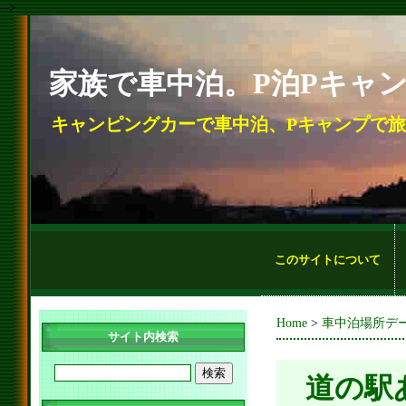
-->
家族で車中泊。P泊Pキャ
キャンピングカーで車中泊、Pキャンプで
このサイトについて
Home
>
車中泊場所デ
サイト内検索
道の駅あ