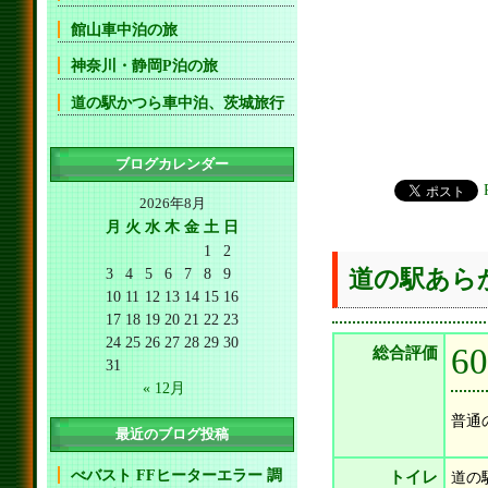
館山車中泊の旅
神奈川・静岡P泊の旅
道の駅かつら車中泊、茨城旅行
ブログカレンダー
2026年8月
月
火
水
木
金
土
日
1
2
3
4
5
6
7
8
9
道の駅あら
10
11
12
13
14
15
16
17
18
19
20
21
22
23
24
25
26
27
28
29
30
6
総合評価
31
« 12月
普通
最近のブログ投稿
べバスト FFヒーターエラー 調
トイレ
道の