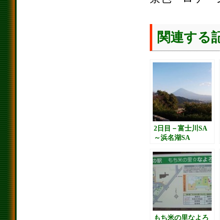
関連する
2日目－富士川SA
～浜名湖SA
もち米の里なよろ