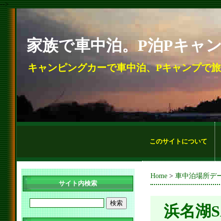
-->
家族で車中泊。P泊Pキャ
キャンピングカーで車中泊、Pキャンプで
このサイトについて
Home
>
車中泊場所デ
サイト内検索
浜名湖S