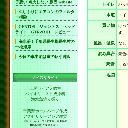
子悪い 点火しない 原因 webasto
トイレ
バッ
久しぶりにエアコンのフィルタ
水道
トイ
ー掃除
買い物
けっ
GENTOS ジェントス ヘッド
ライト GTR-931H レビュー
す。
海水浴！千葉県長生郡長生村の
風呂・温泉
なし
一松海岸
混み具合
景色
今日の車中泊は道の駅小淵沢
騒音
うる
地図
ナイスなサイト
上尾市ピアノ教室
バイオリニスト成原奏
海水魚釣り掘り
千葉県ホームページ作成
アクセサリーアジア雑貨
※当ホームページ上の文章・画像等の
無断転載はご遠慮下さい。