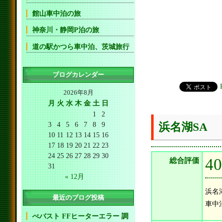
館山車中泊の旅
神奈川・静岡P泊の旅
道の駅かつら車中泊、茨城旅行
ブログカレンダー
2026年8月
月
火
水
木
金
土
日
1
2
3
4
5
6
7
8
9
浜名湖SA
10
11
12
13
14
15
16
17
18
19
20
21
22
23
24
25
26
27
28
29
30
4
総合評価
31
« 12月
浜名
最近のブログ投稿
車中
べバスト FFヒーターエラー 調