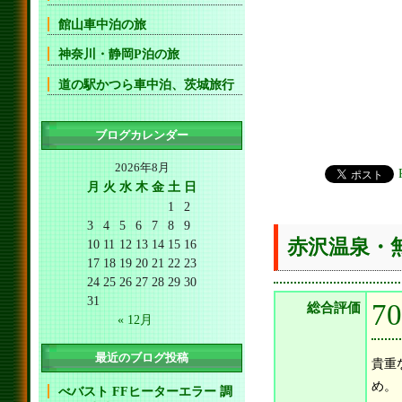
館山車中泊の旅
神奈川・静岡P泊の旅
道の駅かつら車中泊、茨城旅行
ブログカレンダー
2026年8月
月
火
水
木
金
土
日
1
2
3
4
5
6
7
8
9
赤沢温泉・
10
11
12
13
14
15
16
17
18
19
20
21
22
23
24
25
26
27
28
29
30
31
7
総合評価
« 12月
最近のブログ投稿
貴重
め。
べバスト FFヒーターエラー 調