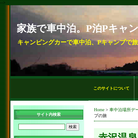
-->
家族で車中泊。P泊Pキャ
キャンピングカーで車中泊、Pキャンプで
このサイトについて
Home
>
車中泊場所デ
サイト内検索
プの旅
赤沢温泉