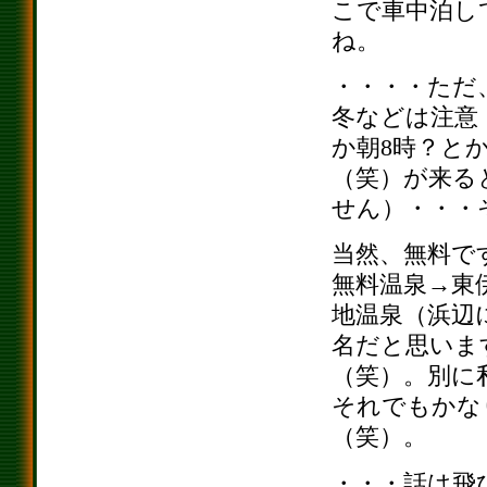
こで車中泊し
ね。
・・・・ただ
冬などは注意
か朝8時？と
（笑）が来る
せん）・・・
当然、無料で
無料温泉→東
地温泉（浜辺
名だと思いま
（笑）。別に
それでもかな
（笑）。
・・・話は飛