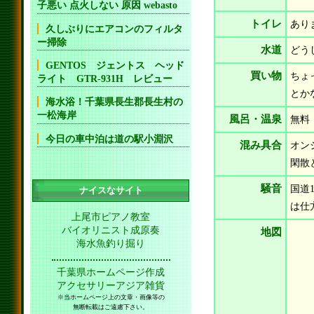
子悪い 点火しない 原因 webasto
トイレ
あり
久しぶりにエアコンのフィルタ
ー掃除
水道
どう
GENTOS ジェントス ヘッド
買い物
ちょ
ライト GTR-931H レビュー
とか
海水浴！千葉県長生郡長生村の
一松海岸
風呂・温泉
無料
今日の車中泊は道の駅小淵沢
混み具合
オン
閑散
騒音
国道
ナイスなサイト
は仕
上尾市ピアノ教室
バイオリニスト成原奏
地図
海水魚釣り掘り
千葉県ホームページ作成
アクセサリーアジア雑貨
※当ホームページ上の文章・画像等の
無断転載はご遠慮下さい。