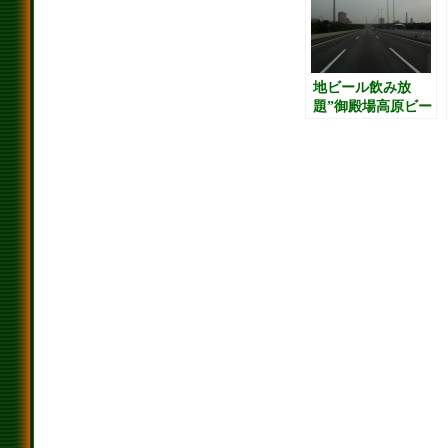
地ビール飲み放
題”御殿場高原ビー
ル”「麦畑」