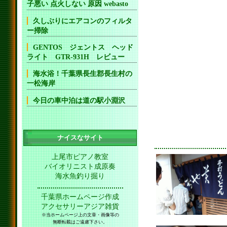
子悪い 点火しない 原因 webasto
久しぶりにエアコンのフィルタ
ー掃除
GENTOS ジェントス ヘッド
ライト GTR-931H レビュー
海水浴！千葉県長生郡長生村の
一松海岸
今日の車中泊は道の駅小淵沢
ナイスなサイト
上尾市ピアノ教室
バイオリニスト成原奏
海水魚釣り掘り
千葉県ホームページ作成
アクセサリーアジア雑貨
※当ホームページ上の文章・画像等の
無断転載はご遠慮下さい。