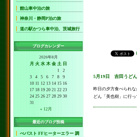
館山車中泊の旅
神奈川・静岡P泊の旅
道の駅かつら車中泊、茨城旅行
ブログカレンダー
2026年8月
月
火
水
木
金
土
日
1
2
5月19日 吉田うど
3
4
5
6
7
8
9
10
11
12
13
14
15
16
昨日の夕方食べられな
17
18
19
20
21
22
23
24
25
26
27
28
29
30
どん「美也樹」に行っ
31
« 12月
最近のブログ投稿
べバスト FFヒーターエラー 調