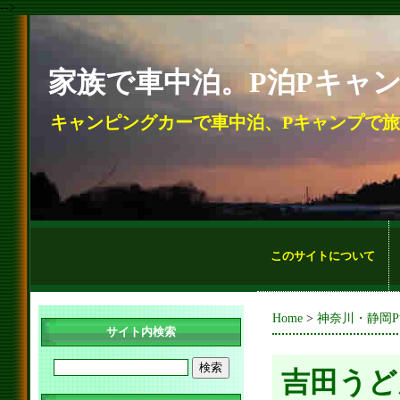
-->
家族で車中泊。P泊Pキャ
キャンピングカーで車中泊、Pキャンプで
このサイトについて
Home
>
神奈川・静岡
サイト内検索
吉田うど