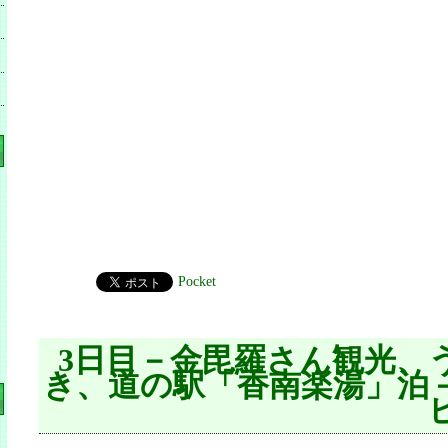
Pocket
3日目－金毘羅さん観光、
き、道の駅「香南楽湯」泊