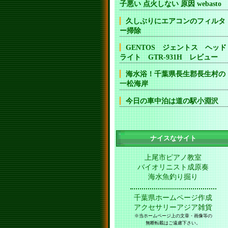
子悪い 点火しない 原因 webasto
久しぶりにエアコンのフィルタ
ー掃除
GENTOS ジェントス ヘッド
ライト GTR-931H レビュー
海水浴！千葉県長生郡長生村の
一松海岸
今日の車中泊は道の駅小淵沢
ナイスなサイト
上尾市ピアノ教室
バイオリニスト成原奏
海水魚釣り掘り
千葉県ホームページ作成
アクセサリーアジア雑貨
※当ホームページ上の文章・画像等の
無断転載はご遠慮下さい。