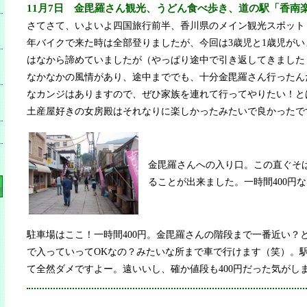
11月7日 金毘羅さん観光、うどん食べ歩き、道の駅「香南
さてさて、いよいよ四国旅行前半、香川県のメイン観光スポット？
年バイクで来た時は全部登りましたが、今回は3歳児と1歳児が
はなから諦めていましたが（やっぱり途中で引き返してきました
なかなかの風情があり、途中まででも、十分金毘羅さん行ったん
なカンジはありますので、ぜひ家族を連れて行ってやりたい！と
土産屋好きの女房殿はそれなりに楽しかったみたいで良かったで
金毘羅さんへの入り口。この直ぐそ
ることが出来ました。一時間400円
駐車場はここ！一時間400円。金毘羅さんの階段まで一番近い？
で入っていってOKなの？みたいな所まで車で行けます（笑）。
て全然ダメですよー。遠いいし、確か値段も400円だった気がし