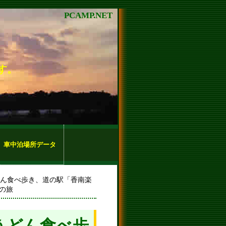
PCAMP.NET
す。
車中泊場所データ
どん食べ歩き、道の駅「香南楽
プの旅
うどん食べ歩