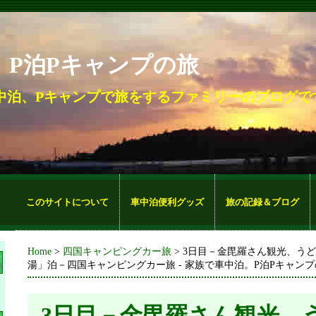
。P泊Pキャンプの旅
中泊、Pキャンプで旅をするファミリーのブログで
このサイトについて
車中泊便利グッズ
旅の記録＆ブログ
Home
>
四国キャンピングカー旅
> 3日目－金毘羅さん観光、う
湯」泊－四国キャンピングカー旅 - 家族で車中泊。P泊Pキャン
3日目－金毘羅さん観光、