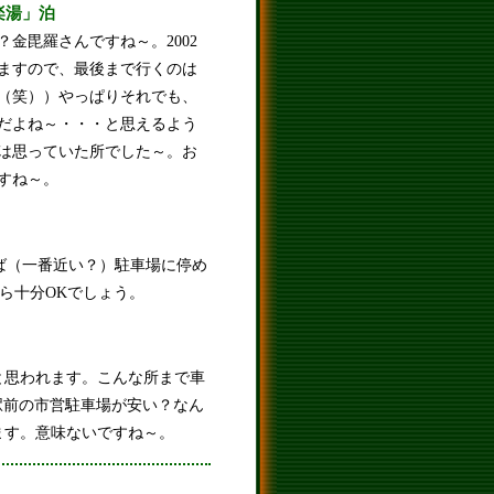
楽湯」泊
金毘羅さんですね～。2002
いますので、最後まで行くのは
（笑））やっぱりそれでも、
だよね～・・・と思えるよう
は思っていた所でした～。お
すね～。
ば（一番近い？）駐車場に停め
なら十分OKでしょう。
と思われます。こんな所まで車
駅前の市営駐車場が安い？なん
ます。意味ないですね～。