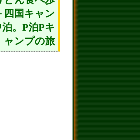
－四国キャン
中泊。P泊Pキ
ャンプの旅