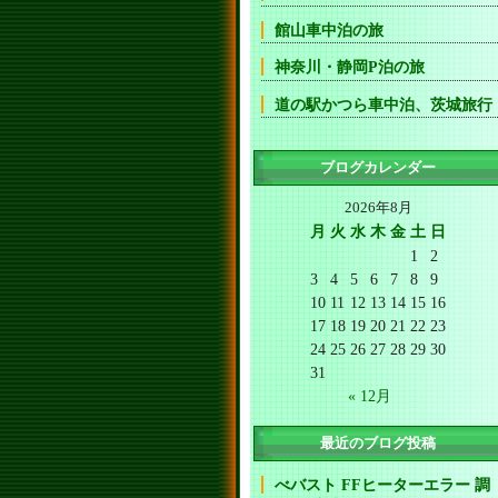
館山車中泊の旅
神奈川・静岡P泊の旅
道の駅かつら車中泊、茨城旅行
ブログカレンダー
2026年8月
月
火
水
木
金
土
日
1
2
3
4
5
6
7
8
9
10
11
12
13
14
15
16
17
18
19
20
21
22
23
24
25
26
27
28
29
30
31
« 12月
最近のブログ投稿
べバスト FFヒーターエラー 調