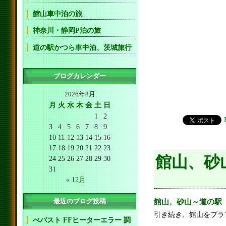
館山車中泊の旅
神奈川・静岡P泊の旅
道の駅かつら車中泊、茨城旅行
ブログカレンダー
2026年8月
月
火
水
木
金
土
日
1
2
3
4
5
6
7
8
9
10
11
12
13
14
15
16
17
18
19
20
21
22
23
館山、砂
24
25
26
27
28
29
30
31
« 12月
最近のブログ投稿
館山、砂山～道の駅
引き続き、館山をブラ
べバスト FFヒーターエラー 調