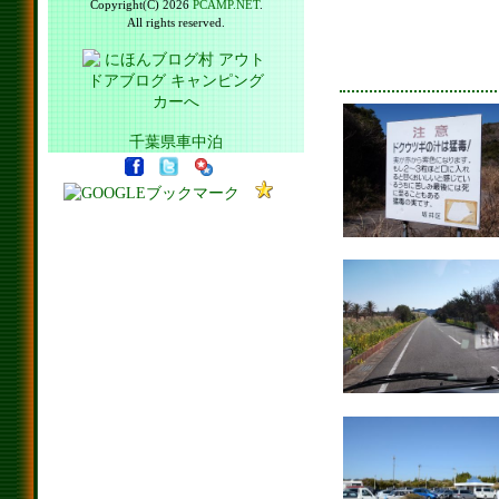
Copyright(C) 2026
PCAMP.NET
.
All rights reserved.
千葉県車中泊