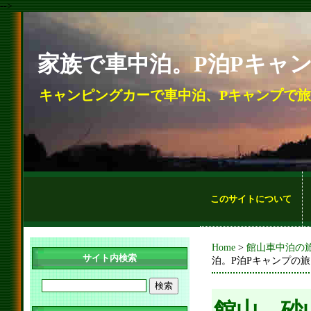
-->
家族で車中泊。P泊Pキャ
キャンピングカーで車中泊、Pキャンプで
このサイトについて
Home
>
館山車中泊の
サイト内検索
泊。P泊Pキャンプの旅
館山、砂