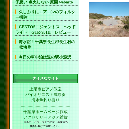
子悪い 点火しない 原因 webasto
久しぶりにエアコンのフィルタ
ー掃除
GENTOS ジェントス ヘッド
ライト GTR-931H レビュー
海水浴！千葉県長生郡長生村の
一松海岸
今日の車中泊は道の駅小淵沢
ナイスなサイト
上尾市ピアノ教室
バイオリニスト成原奏
海水魚釣り掘り
千葉県ホームページ作成
アクセサリーアジア雑貨
※当ホームページ上の文章・画像等の
無断転載はご遠慮下さい。