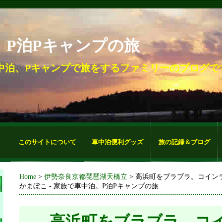
。P泊Pキャンプの旅
中泊、Pキャンプで旅をするファミリーのブログで
このサイトについて
車中泊便利グッズ
旅の記録＆ブログ
Home
>
伊勢奈良京都琵琶湖天橋立
> 高浜町をブラブラ。コイン
かまぼこ - 家族で車中泊。P泊Pキャンプの旅
高浜町をブラブラ。コ