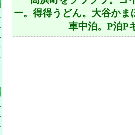
ー。得得うどん。大谷かまぼ
車中泊。P泊P