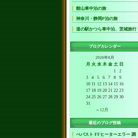
館山車中泊の旅
神奈川・静岡P泊の旅
道の駅かつら車中泊、茨城旅行
ブログカレンダー
2026年8月
月
火
水
木
金
土
日
1
2
3
4
5
6
7
8
9
10
11
12
13
14
15
16
17
18
19
20
21
22
23
24
25
26
27
28
29
30
31
« 12月
最近のブログ投稿
べバスト FFヒーターエラー 調