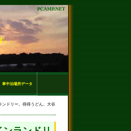
PCAMP.NET
す。
車中泊場所データ
ランドリー。得得うどん。大谷
インランドリ