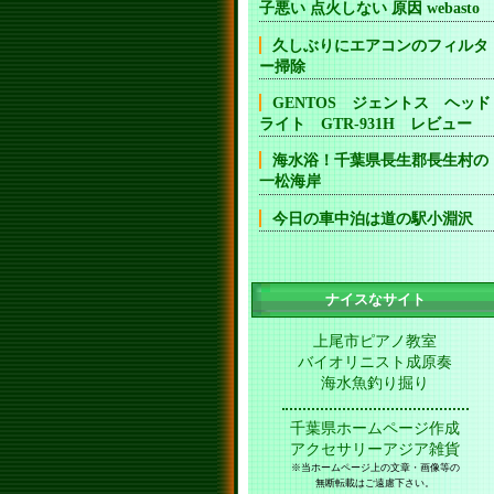
子悪い 点火しない 原因 webasto
久しぶりにエアコンのフィルタ
ー掃除
GENTOS ジェントス ヘッド
ライト GTR-931H レビュー
海水浴！千葉県長生郡長生村の
一松海岸
今日の車中泊は道の駅小淵沢
ナイスなサイト
上尾市ピアノ教室
バイオリニスト成原奏
海水魚釣り掘り
千葉県ホームページ作成
アクセサリーアジア雑貨
※当ホームページ上の文章・画像等の
無断転載はご遠慮下さい。