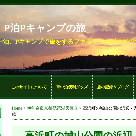
。P泊Pキャンプの旅
中泊、Pキャンプで旅をするファミリーのブログで
このサイトについて
車中泊便利グッズ
旅の記録＆ブログ
Home
>
伊勢奈良京都琵琶湖天橋立
> 高浜町の城山公園の浜辺 -
旅
高浜町の城山公園の浜辺 