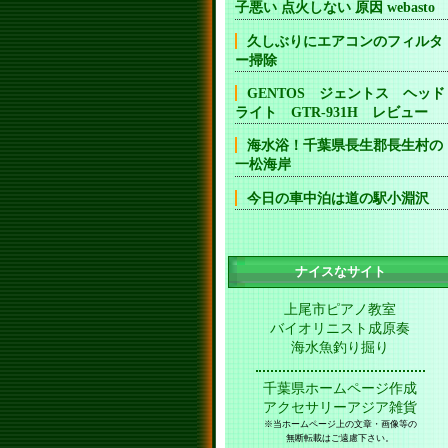
子悪い 点火しない 原因 webasto
久しぶりにエアコンのフィルタ
ー掃除
GENTOS ジェントス ヘッド
ライト GTR-931H レビュー
海水浴！千葉県長生郡長生村の
一松海岸
今日の車中泊は道の駅小淵沢
ナイスなサイト
上尾市ピアノ教室
バイオリニスト成原奏
海水魚釣り掘り
千葉県ホームページ作成
アクセサリーアジア雑貨
※当ホームページ上の文章・画像等の
無断転載はご遠慮下さい。