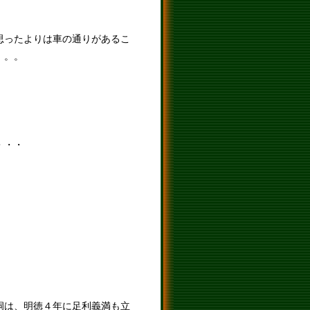
思ったよりは車の通りがあるこ
。。。
・・・
洞は、明徳４年に足利義満も立