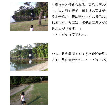
ち寄ったと伝えられる、高浜八穴の
～。長い時を経て、日本海の荒波が
る水平線が、鏡に映った別の景色の
れました。夜には、水平線に漁火が
景が広がります。 』
・・・だそうですね～。
おぉ！足利義満！ちょうど金閣寺見
まで、見に来たのか～・・・遠いい