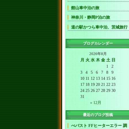
館山車中泊の旅
神奈川・静岡P泊の旅
道の駅かつら車中泊、茨城旅行
ブログカレンダー
2026年8月
月
火
水
木
金
土
日
1
2
3
4
5
6
7
8
9
10
11
12
13
14
15
16
17
18
19
20
21
22
23
24
25
26
27
28
29
30
31
« 12月
最近のブログ投稿
べバスト FFヒーターエラー 調