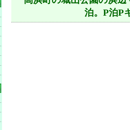
泊。P泊P