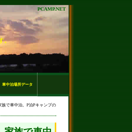
PCAMP.NET
す。
車中泊場所データ
 家族で車中泊。P泊Pキャンプの
- 家族で車中