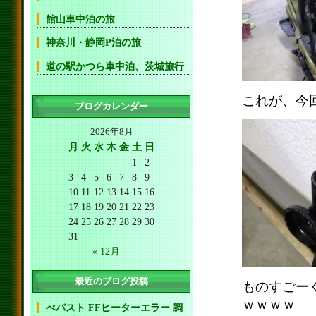
館山車中泊の旅
神奈川・静岡P泊の旅
道の駅かつら車中泊、茨城旅行
これが、今
ブログカレンダー
2026年8月
月
火
水
木
金
土
日
1
2
3
4
5
6
7
8
9
10
11
12
13
14
15
16
17
18
19
20
21
22
23
24
25
26
27
28
29
30
31
« 12月
最近のブログ投稿
ものすごー
ｗｗｗｗ
べバスト FFヒーターエラー 調