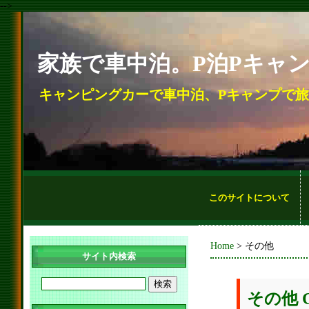
-->
家族で車中泊。P泊Pキャ
キャンピングカーで車中泊、Pキャンプで
このサイトについて
Home
> その他
サイト内検索
その他 Ca