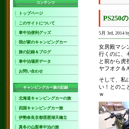
コンテンツ
トップページ
PS25
このサイトについて
車中泊便利グッズ
5月 3rd, 2014 b
我が家のキャンピングカー
女房殿マシ
旅の記録＆ブログ
行くのに、
と前から虎
車中泊場所データ
ヤフオク＆A
お問い合わせ
そして、私
い！とのこ
キャンピングカー旅の記録
ｗ
北海道キャンピングカーの旅
四国キャンピングカー旅
伊勢奈良京都琵琶湖天橋立
真冬の山梨車中泊の旅