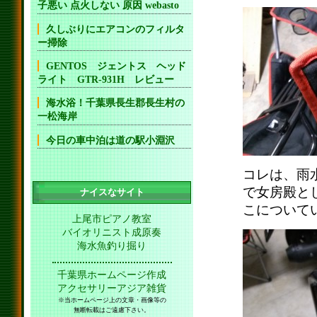
子悪い 点火しない 原因 webasto
久しぶりにエアコンのフィルタ
ー掃除
GENTOS ジェントス ヘッド
ライト GTR-931H レビュー
海水浴！千葉県長生郡長生村の
一松海岸
今日の車中泊は道の駅小淵沢
コレは、雨
で女房殿と
ナイスなサイト
こについて
上尾市ピアノ教室
バイオリニスト成原奏
海水魚釣り掘り
千葉県ホームページ作成
アクセサリーアジア雑貨
※当ホームページ上の文章・画像等の
無断転載はご遠慮下さい。