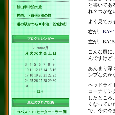
と書いてあ
館山車中泊の旅
れ？つかな
神奈川・静岡P泊の旅
よく見てみ
道の駅かつら車中泊、茨城旅行
右が、
BAY
ブログカレンダー
左が、BA1
2026年8月
こんな風に
月
火
水
木
金
土
日
んですけど
1
2
3
4
5
6
7
8
9
あんまり深
10
11
12
13
14
15
16
ンプなのか
17
18
19
20
21
22
23
24
25
26
27
28
29
30
ヘッドライ
31
コーナリン
« 12月
したところ
最近のブログ投稿
くなってい
で、今の今
べバスト FFヒーターエラー 調