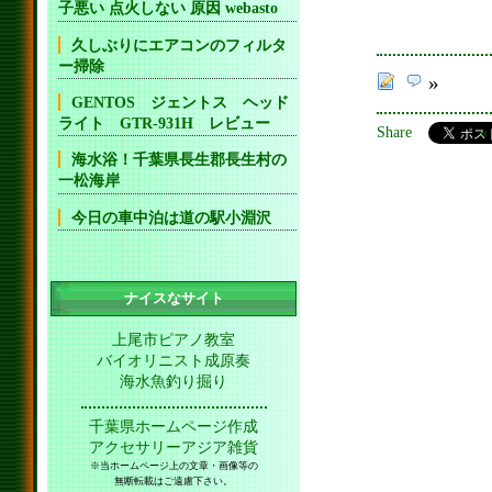
子悪い 点火しない 原因 webasto
久しぶりにエアコンのフィルタ
ー掃除
»
GENTOS ジェントス ヘッド
ライト GTR-931H レビュー
Share
海水浴！千葉県長生郡長生村の
一松海岸
今日の車中泊は道の駅小淵沢
ナイスなサイト
上尾市ピアノ教室
バイオリニスト成原奏
海水魚釣り掘り
千葉県ホームページ作成
アクセサリーアジア雑貨
※当ホームページ上の文章・画像等の
無断転載はご遠慮下さい。