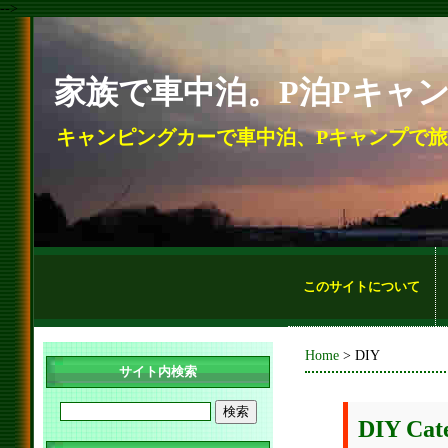
-->
家族で車中泊。P泊Pキャ
キャンピングカーで車中泊、Pキャンプで
このサイトについて
Home
> DIY
サイト内検索
DIY Cat