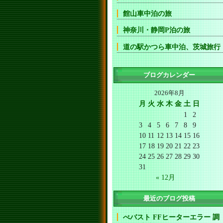
館山車中泊の旅
神奈川・静岡P泊の旅
道の駅かつら車中泊、茨城旅行
ブログカレンダー
2026年8月
月
火
水
木
金
土
日
1
2
3
4
5
6
7
8
9
10
11
12
13
14
15
16
17
18
19
20
21
22
23
24
25
26
27
28
29
30
31
« 12月
最近のブログ投稿
べバスト FFヒーターエラー 調