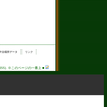
中泊場所データ
リンク
RSS)
.
※このページの一番上
■