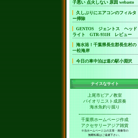
子悪い 点火しない 原因 webasto
久しぶりにエアコンのフィルタ
ー掃除
GENTOS ジェントス ヘッド
ライト GTR-931H レビュー
海水浴！千葉県長生郡長生村の
一松海岸
今日の車中泊は道の駅小淵沢
ナイスなサイト
上尾市ピアノ教室
バイオリニスト成原奏
海水魚釣り掘り
千葉県ホームページ作成
アクセサリーアジア雑貨
※当ホームページ上の文章・画像等の
無断転載はご遠慮下さい。