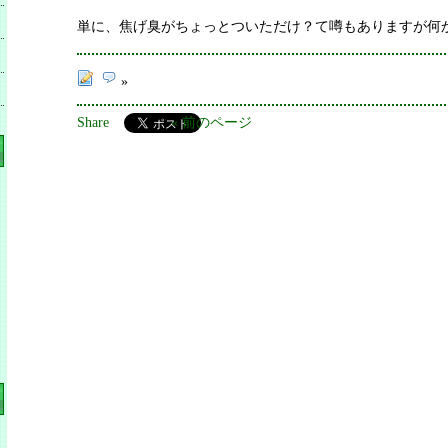
単に、焦げ臭がちょっとついただけ？て噂もありますが何か
»
Share
« 前のページ