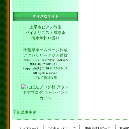
ナイスなサイト
上尾市ピアノ教室
バイオリニスト成原奏
海水魚釣り掘り
千葉県ホームページ作成
アクセサリーアジア雑貨
※当ホームページ上の文章・画像等の
無断転載はご遠慮下さい。
Copyright(C) 2026
PCAMP.NET
.
All rights reserved.
ブログ新規投稿
千葉県車中泊
トップページ
このサイトについて
車中泊便利グッズ
我が家