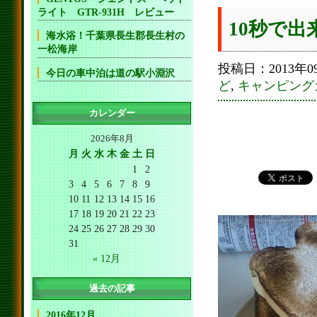
ライト GTR-931H レビュー
10秒で
海水浴！千葉県長生郡長生村の
一松海岸
投稿日：2013年09
今日の車中泊は道の駅小淵沢
ど
,
キャンピング
カレンダー
2026年8月
月
火
水
木
金
土
日
1
2
3
4
5
6
7
8
9
10
11
12
13
14
15
16
17
18
19
20
21
22
23
24
25
26
27
28
29
30
31
« 12月
過去の記事
2016年12月