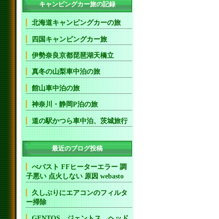
キャンピングカー旅の記録
北海道キャンピングカーの旅
四国キャンピングカー旅
伊勢奈良京都琵琶湖天橋立
真冬の山梨車中泊の旅
館山車中泊の旅
神奈川・静岡P泊の旅
道の駅かつら車中泊、茨城旅行
最近のブログ投稿
べバスト FFヒーターエラー 調
子悪い 点火しない 原因 webasto
久しぶりにエアコンのフィルタ
ー掃除
GENTOS ジェントス ヘッド