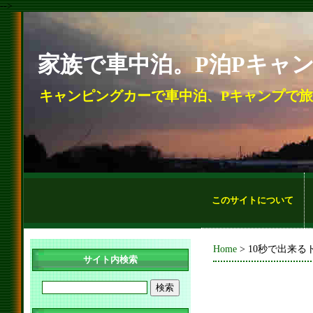
-->
家族で車中泊。P泊Pキャ
キャンピングカーで車中泊、Pキャンプで
このサイトについて
Home
> 10秒で出来る
サイト内検索