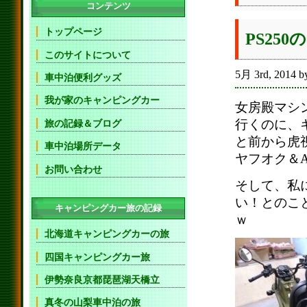
コンテンツ
トップページ
PS25
このサイトについて
5月 3rd, 2014 b
車中泊便利グッズ
我が家のキャンピングカー
女房殿マシ
行くのに、
旅の記録＆ブログ
と前から虎
車中泊場所データ
ヤフオク＆A
お問い合わせ
そして、私
い！とのこ
キャンピングカー旅の記録
ｗ
北海道キャンピングカーの旅
四国キャンピングカー旅
伊勢奈良京都琵琶湖天橋立
真冬の山梨車中泊の旅