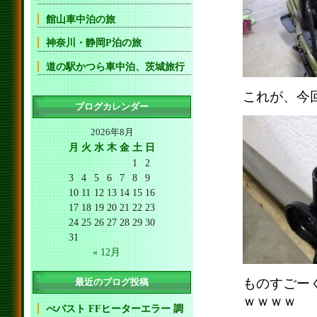
館山車中泊の旅
神奈川・静岡P泊の旅
道の駅かつら車中泊、茨城旅行
これが、今
ブログカレンダー
2026年8月
月
火
水
木
金
土
日
1
2
3
4
5
6
7
8
9
10
11
12
13
14
15
16
17
18
19
20
21
22
23
24
25
26
27
28
29
30
31
« 12月
ものすごー
最近のブログ投稿
ｗｗｗｗ
べバスト FFヒーターエラー 調