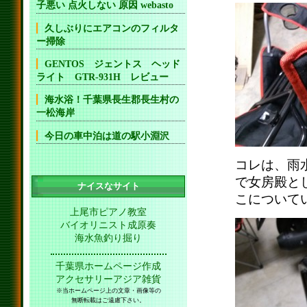
子悪い 点火しない 原因 webasto
久しぶりにエアコンのフィルタ
ー掃除
GENTOS ジェントス ヘッド
ライト GTR-931H レビュー
海水浴！千葉県長生郡長生村の
一松海岸
今日の車中泊は道の駅小淵沢
コレは、雨
で女房殿と
ナイスなサイト
こについて
上尾市ピアノ教室
バイオリニスト成原奏
海水魚釣り掘り
千葉県ホームページ作成
アクセサリーアジア雑貨
※当ホームページ上の文章・画像等の
無断転載はご遠慮下さい。