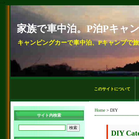
-->
家族で車中泊。P泊Pキャ
キャンピングカーで車中泊、Pキャンプで
このサイトについて
Home
> DIY
サイト内検索
DIY Cat