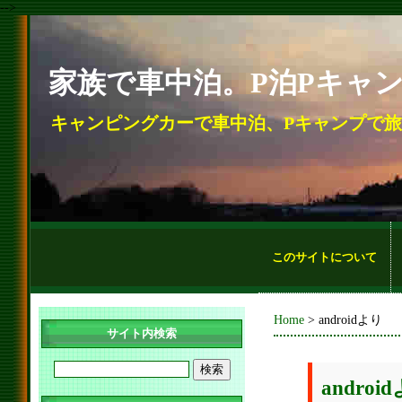
-->
家族で車中泊。P泊Pキャ
キャンピングカーで車中泊、Pキャンプで
このサイトについて
Home
> androidより
サイト内検索
android