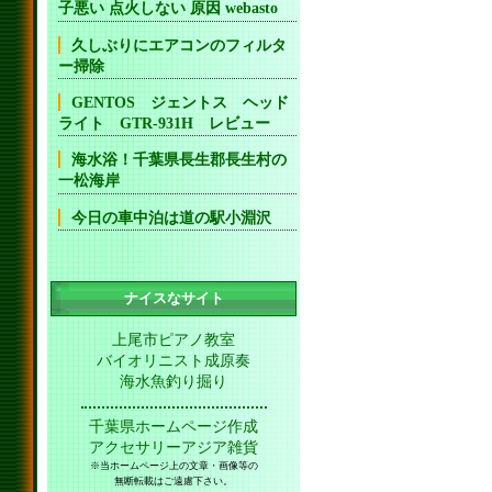
子悪い 点火しない 原因 webasto
久しぶりにエアコンのフィルタ
ー掃除
GENTOS ジェントス ヘッド
ライト GTR-931H レビュー
海水浴！千葉県長生郡長生村の
一松海岸
今日の車中泊は道の駅小淵沢
ナイスなサイト
上尾市ピアノ教室
バイオリニスト成原奏
海水魚釣り掘り
千葉県ホームページ作成
アクセサリーアジア雑貨
※当ホームページ上の文章・画像等の
無断転載はご遠慮下さい。