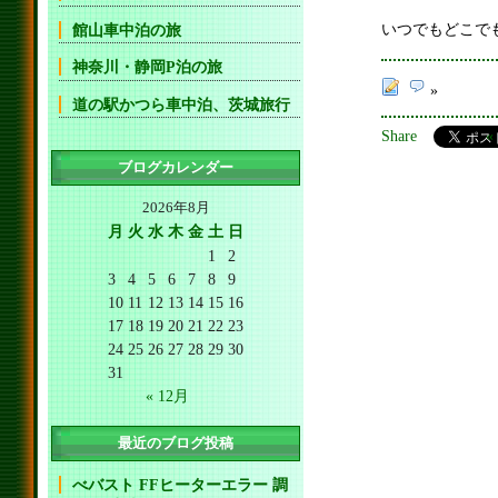
いつでもどこで
館山車中泊の旅
神奈川・静岡P泊の旅
»
道の駅かつら車中泊、茨城旅行
Share
ブログカレンダー
2026年8月
月
火
水
木
金
土
日
1
2
3
4
5
6
7
8
9
10
11
12
13
14
15
16
17
18
19
20
21
22
23
24
25
26
27
28
29
30
31
« 12月
最近のブログ投稿
べバスト FFヒーターエラー 調