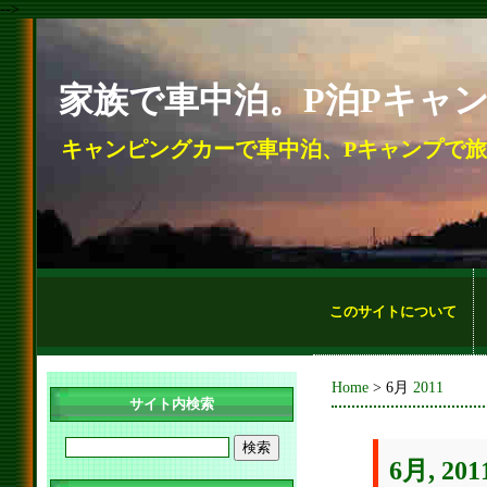
-->
家族で車中泊。P泊Pキャ
キャンピングカーで車中泊、Pキャンプで
このサイトについて
Home
> 6月
2011
サイト内検索
6月, 201