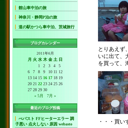
館山車中泊の旅
神奈川・静岡P泊の旅
道の駅かつら車中泊、茨城旅行
ブログカレンダー
とりあえず
2011年6月
いに出て、
月
火
水
木
金
土
日
を買って、
1
2
3
4
5
6
7
8
9
10
11
12
13
14
15
16
17
18
19
20
21
22
23
24
25
26
27
28
29
30
« 5月
7月 »
最近のブログ投稿
べバスト FFヒーターエラー 調
・・・買い
子悪い 点火しない 原因 webasto