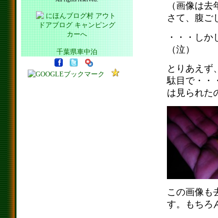
（画像は去
さて、腹ご
・・・しか
（泣）
千葉県車中泊
とりあえず
駄目で・・
は見られた
この画像も
す。もちろ