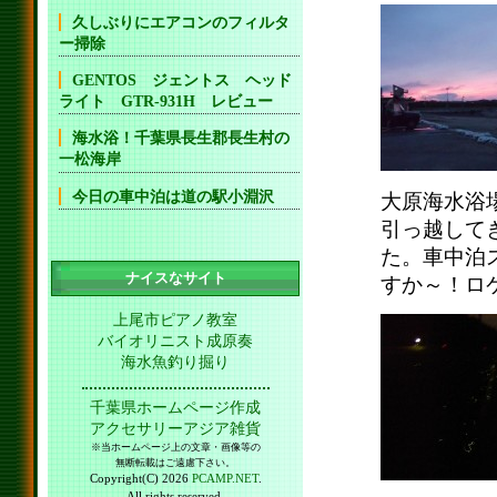
久しぶりにエアコンのフィルタ
ー掃除
GENTOS ジェントス ヘッド
ライト GTR-931H レビュー
海水浴！千葉県長生郡長生村の
一松海岸
今日の車中泊は道の駅小淵沢
大原海水浴
引っ越して
た。車中泊
ナイスなサイト
すか～！ロ
上尾市ピアノ教室
バイオリニスト成原奏
海水魚釣り掘り
千葉県ホームページ作成
アクセサリーアジア雑貨
※当ホームページ上の文章・画像等の
無断転載はご遠慮下さい。
Copyright(C) 2026
PCAMP.NET
.
All rights reserved.