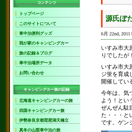
コンテンツ
トップページ
源氏ぼ
このサイトについて
車中泊便利グッズ
6月 22nd, 2011 
我が家のキャンピングカー
いすみ市大
旅の記録＆ブログ
りでしたが
車中泊場所データ
いすみ市大
お問い合わせ
ジ蛍を育成
開催してい
キャンピングカー旅の記録
今年は、気
よう！とい
北海道キャンピングカーの旅
ぜんぜん駄
四国キャンピングカー旅
た・・・と
伊勢奈良京都琵琶湖天橋立
です。ゲン
真冬の山梨車中泊の旅