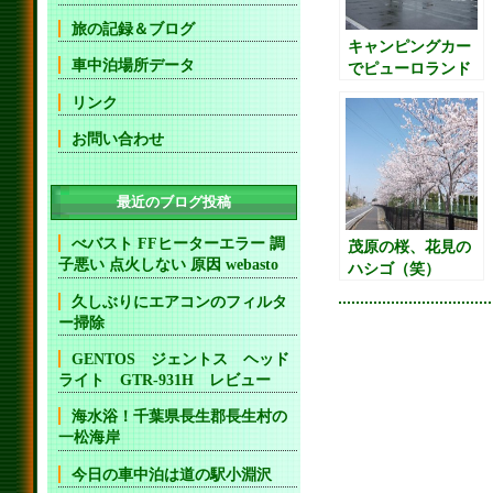
旅の記録＆ブログ
キャンピングカー
車中泊場所データ
でピューロランド
リンク
お問い合わせ
最近のブログ投稿
べバスト FFヒーターエラー 調
茂原の桜、花見の
子悪い 点火しない 原因 webasto
ハシゴ（笑）
久しぶりにエアコンのフィルタ
ー掃除
GENTOS ジェントス ヘッド
ライト GTR-931H レビュー
海水浴！千葉県長生郡長生村の
一松海岸
今日の車中泊は道の駅小淵沢