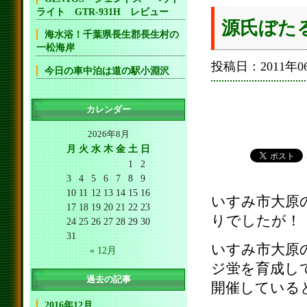
ライト GTR-931H レビュー
源氏ぼた
海水浴！千葉県長生郡長生村の
一松海岸
投稿日：2011年06
今日の車中泊は道の駅小淵沢
カレンダー
2026年8月
月
火
水
木
金
土
日
1
2
3
4
5
6
7
8
9
10
11
12
13
14
15
16
いすみ市大原
17
18
19
20
21
22
23
りでしたが！
24
25
26
27
28
29
30
31
いすみ市大原
« 12月
ジ蛍を育成し
過去の記事
開催している
2016年12月