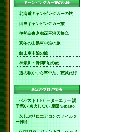
キャンピングカー旅の記録
北海道キャンピングカーの旅
四国キャンピングカー旅
伊勢奈良京都琵琶湖天橋立
真冬の山梨車中泊の旅
館山車中泊の旅
神奈川・静岡P泊の旅
道の駅かつら車中泊、茨城旅行
最近のブログ投稿
べバスト FFヒーターエラー 調
子悪い 点火しない 原因 webasto
久しぶりにエアコンのフィルタ
ー掃除
GENTOS ジェントス ヘッド