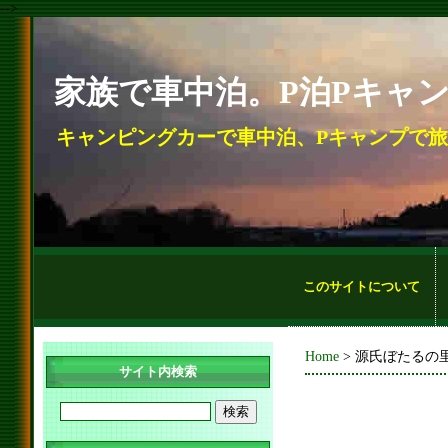
-->
家族で車中泊。P泊Pキャ
キャンピングカーで車中泊、Pキャンプで
このサイトについて
Home
> 源氏ぼたるの里
サイト内検索