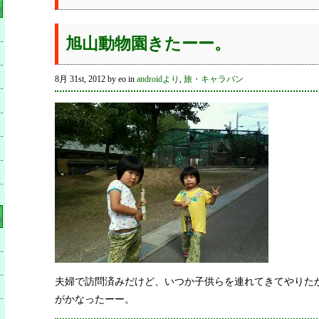
旭山動物園きたーー。
8月 31st, 2012 by eo in
androidより
,
旅・キャラバン
夫婦で訪問済みだけど、いつか子供らを連れてきてやりた
がかなったーー。