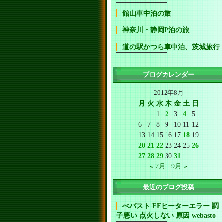
館山車中泊の旅
神奈川・静岡P泊の旅
道の駅かつら車中泊、茨城旅行
ブログカレンダー
2012年8月
月
火
水
木
金
土
日
1
2
3
4
5
6
7
8
9
10
11
12
13
14
15
16
17
18
19
20
21
22
23
24
25
26
27
28
29
30
31
« 7月
9月 »
最近のブログ投稿
べバスト FFヒーターエラー 調
子悪い 点火しない 原因 webasto