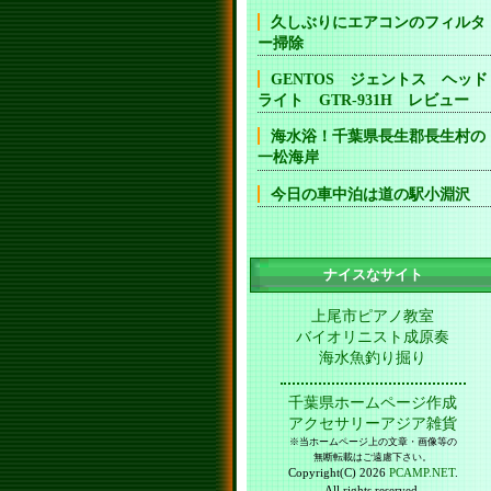
久しぶりにエアコンのフィルタ
ー掃除
GENTOS ジェントス ヘッド
ライト GTR-931H レビュー
海水浴！千葉県長生郡長生村の
一松海岸
今日の車中泊は道の駅小淵沢
ナイスなサイト
上尾市ピアノ教室
バイオリニスト成原奏
海水魚釣り掘り
千葉県ホームページ作成
アクセサリーアジア雑貨
※当ホームページ上の文章・画像等の
無断転載はご遠慮下さい。
Copyright(C) 2026
PCAMP.NET
.
All rights reserved.