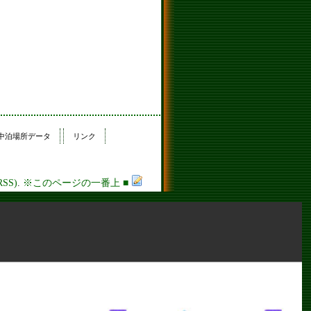
中泊場所データ
リンク
RSS)
.
※このページの一番上
■