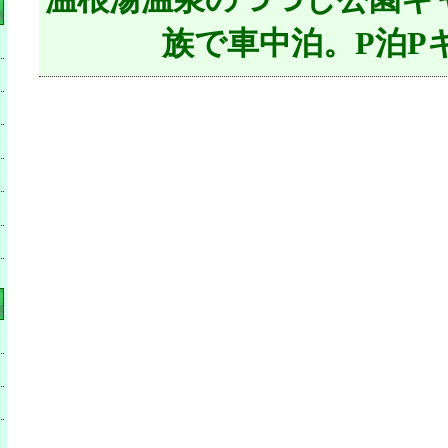
族で車中泊。P泊P