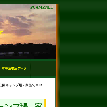
PCAMP.NET
す。
車中泊場所データ
公園キャンプ場 - 家族で車中
ンプ場 - 家