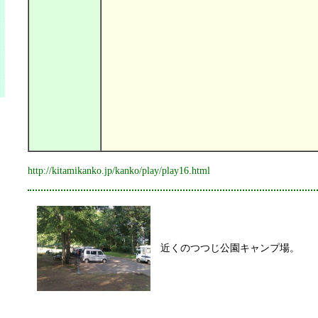
http://kitamikanko.jp/kanko/play/play16.html
近くのつつじ公園キャンプ場。