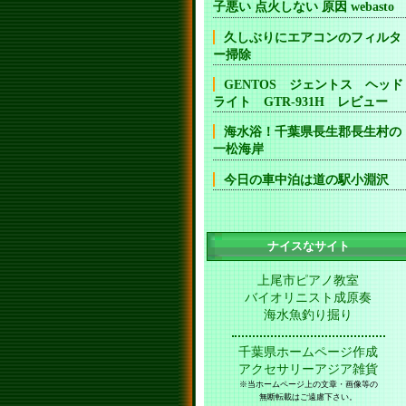
子悪い 点火しない 原因 webasto
久しぶりにエアコンのフィルタ
ー掃除
GENTOS ジェントス ヘッド
ライト GTR-931H レビュー
海水浴！千葉県長生郡長生村の
一松海岸
今日の車中泊は道の駅小淵沢
ナイスなサイト
上尾市ピアノ教室
バイオリニスト成原奏
海水魚釣り掘り
千葉県ホームページ作成
アクセサリーアジア雑貨
※当ホームページ上の文章・画像等の
無断転載はご遠慮下さい。