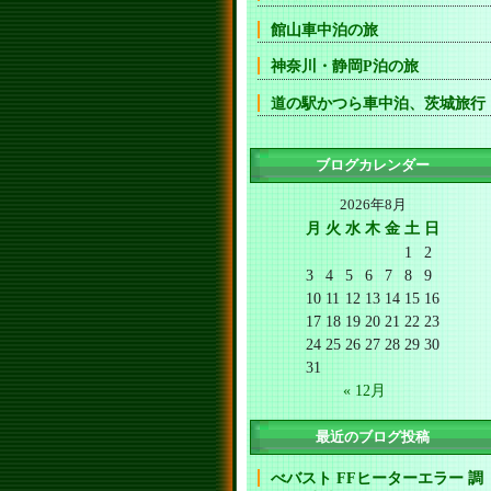
館山車中泊の旅
神奈川・静岡P泊の旅
道の駅かつら車中泊、茨城旅行
ブログカレンダー
2026年8月
月
火
水
木
金
土
日
1
2
3
4
5
6
7
8
9
10
11
12
13
14
15
16
17
18
19
20
21
22
23
24
25
26
27
28
29
30
31
« 12月
最近のブログ投稿
べバスト FFヒーターエラー 調