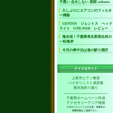
子悪い 点火しない 原因 webasto
久しぶりにエアコンのフィルタ
ー掃除
GENTOS ジェントス ヘッド
ライト GTR-931H レビュー
海水浴！千葉県長生郡長生村の
一松海岸
今日の車中泊は道の駅小淵沢
ナイスなサイト
上尾市ピアノ教室
バイオリニスト成原奏
海水魚釣り掘り
千葉県ホームページ作成
アクセサリーアジア雑貨
※当ホームページ上の文章・画像等の
無断転載はご遠慮下さい。