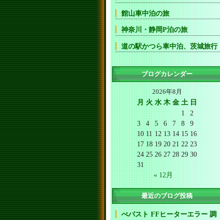
館山車中泊の旅
神奈川・静岡P泊の旅
道の駅かつら車中泊、茨城旅行
ブログカレンダー
2026年8月
月
火
水
木
金
土
日
1
2
3
4
5
6
7
8
9
10
11
12
13
14
15
16
17
18
19
20
21
22
23
24
25
26
27
28
29
30
31
« 12月
最近のブログ投稿
べバスト FFヒーターエラー 調