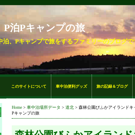
。P泊Pキャンプの旅
中泊、Pキャンプで旅をするファミリーのブログで
このサイトについて
車中泊便利グッズ
旅の記録＆ブログ
Home
>
車中泊場所データ
>
道北
> 森林公園びふかアイランドキャ
Pキャンプの旅
森林公園びふかアイランドキ