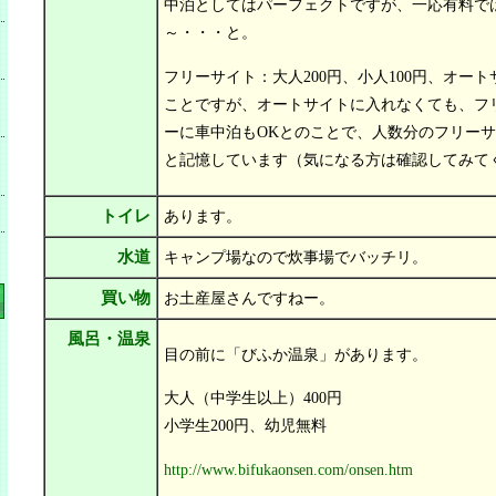
中泊としてはパーフェクトですが、一応有料では
～・・・と。
フリーサイト：大人200円、小人100円、オート
ことですが、オートサイトに入れなくても、フ
ーに車中泊もOKとのことで、人数分のフリー
と記憶しています（気になる方は確認してみて
トイレ
あります。
水道
キャンプ場なので炊事場でバッチリ。
買い物
お土産屋さんですねー。
風呂・温泉
目の前に「びふか温泉」があります。
大人（中学生以上）400円
小学生200円、幼児無料
http://www.bifukaonsen.com/onsen.htm