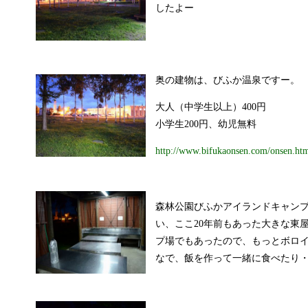
したよー
奥の建物は、びふか温泉ですー。
大人（中学生以上）400円
小学生200円、幼児無料
http://www.bifukaonsen.com/onsen.ht
森林公園びふかアイランドキャン
い、ここ20年前もあった大きな東
プ場でもあったので、もっとボロ
なで、飯を作って一緒に食べたり