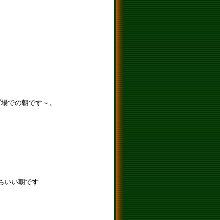
プ場での朝です～。
ちいい朝です