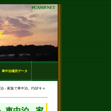
PCAMP.NET
す。
車中泊場所データ
 - 家族で車中泊。P泊Pキャ
車中泊 - 家