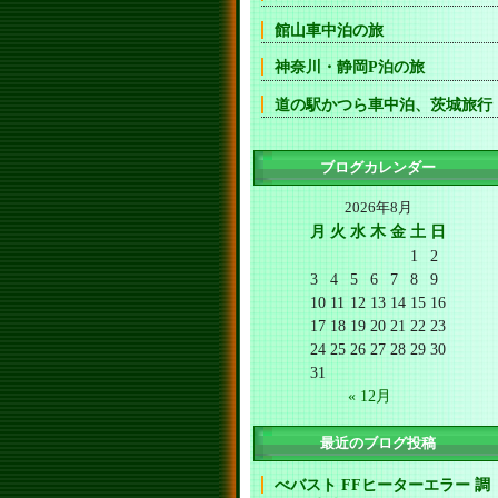
館山車中泊の旅
神奈川・静岡P泊の旅
道の駅かつら車中泊、茨城旅行
ブログカレンダー
2026年8月
月
火
水
木
金
土
日
1
2
3
4
5
6
7
8
9
10
11
12
13
14
15
16
17
18
19
20
21
22
23
24
25
26
27
28
29
30
31
« 12月
最近のブログ投稿
べバスト FFヒーターエラー 調