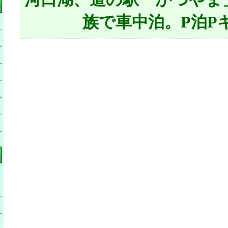
族で車中泊。P泊P