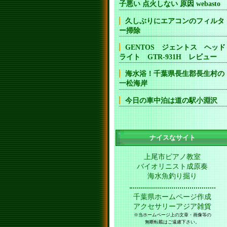
子悪い 点火しない 原因 webasto
久しぶりにエアコンのフィルタ
ー掃除
GENTOS ジェントス ヘッド
ライト GTR-931H レビュー
海水浴！千葉県長生郡長生村の
一松海岸
今日の車中泊は道の駅小淵沢
ナイスなサイト
上尾市ピアノ教室
バイオリニスト成原奏
海水魚釣り掘り
千葉県ホームページ作成
アクセサリーアジア雑貨
※当ホームページ上の文章・画像等の
無断転載はご遠慮下さい。