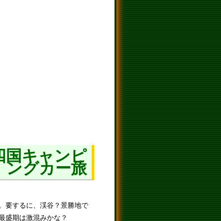
四国キャンピ
ングカー旅
。要するに、渓谷？景勝地で
最盛期は激混みかな？