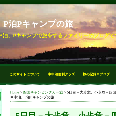
。P泊Pキャンプの旅
中泊、Pキャンプで旅をするファミリーのブログで
このサイトについて
車中泊便利グッズ
旅の記録＆ブログ
Home
>
四国キャンピングカー旅
> 5日目－大歩危、小歩危－四国
車中泊。P泊Pキャンプの旅
5日目－大歩危、小歩危－