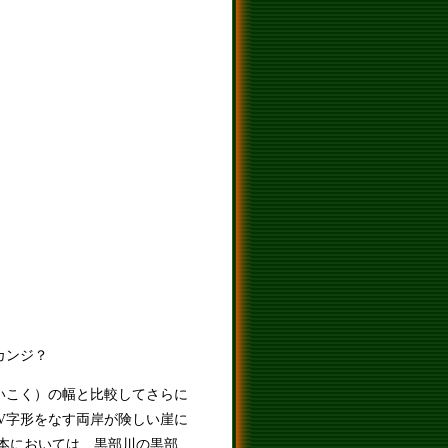
カンジ？
いこく）の幅と比較してさらに
V字形をなす両岸が険しい崖に
日本においては、黒部川の黒部