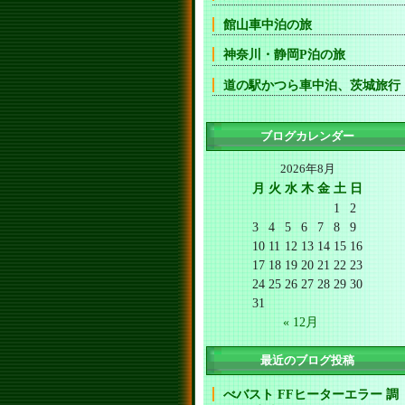
館山車中泊の旅
神奈川・静岡P泊の旅
道の駅かつら車中泊、茨城旅行
ブログカレンダー
2026年8月
月
火
水
木
金
土
日
1
2
3
4
5
6
7
8
9
10
11
12
13
14
15
16
17
18
19
20
21
22
23
24
25
26
27
28
29
30
31
« 12月
最近のブログ投稿
べバスト FFヒーターエラー 調