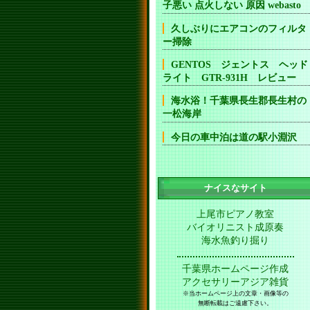
子悪い 点火しない 原因 webasto
久しぶりにエアコンのフィルタ
ー掃除
GENTOS ジェントス ヘッド
ライト GTR-931H レビュー
海水浴！千葉県長生郡長生村の
一松海岸
今日の車中泊は道の駅小淵沢
ナイスなサイト
上尾市ピアノ教室
バイオリニスト成原奏
海水魚釣り掘り
千葉県ホームページ作成
アクセサリーアジア雑貨
※当ホームページ上の文章・画像等の
無断転載はご遠慮下さい。