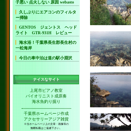
子悪い 点火しない 原因 webasto
久しぶりにエアコンのフィルタ
ー掃除
GENTOS ジェントス ヘッド
ライト GTR-931H レビュー
海水浴！千葉県長生郡長生村の
一松海岸
今日の車中泊は道の駅小淵沢
ナイスなサイト
上尾市ピアノ教室
バイオリニスト成原奏
海水魚釣り掘り
千葉県ホームページ作成
アクセサリーアジア雑貨
※当ホームページ上の文章・画像等の
無断転載はご遠慮下さい。