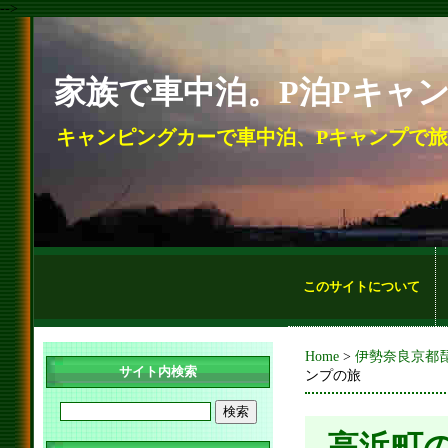
-->
家族で車中泊。P泊Pキャ
キャンピングカーで車中泊、Pキャンプで
このサイトについて
Home
>
伊勢奈良京都
サイト内検索
ンプの旅
高浜町の