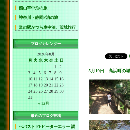
館山車中泊の旅
神奈川・静岡P泊の旅
道の駅かつら車中泊、茨城旅行
ブログカレンダー
2026年8月
月
火
水
木
金
土
日
1
2
5月19日 高浜町の
3
4
5
6
7
8
9
10
11
12
13
14
15
16
17
18
19
20
21
22
23
24
25
26
27
28
29
30
31
« 12月
最近のブログ投稿
べバスト FFヒーターエラー 調