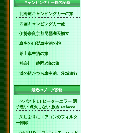
キャンピングカー旅の記録
北海道キャンピングカーの旅
四国キャンピングカー旅
伊勢奈良京都琵琶湖天橋立
真冬の山梨車中泊の旅
館山車中泊の旅
神奈川・静岡P泊の旅
道の駅かつら車中泊、茨城旅行
最近のブログ投稿
べバスト FFヒーターエラー 調
子悪い 点火しない 原因 webasto
久しぶりにエアコンのフィルタ
ー掃除
GENTOS ジェントス ヘッド