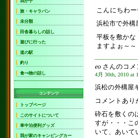
我が子
こんにちわー
旅・キャラバン
未分類
浜松市で外構
田舎暮らしの話し
平板を敷かな
遊びに行った
ますよぉ～～
道の駅
釣り
eo
さんのコメ
食べ物の話し
4月 30th, 2010 at
浜松の外構屋
コンテンツ
コメントあり
トップページ
砕石を敷くの
このサイトについて
すが・・・こ
車中泊便利グッズ
いて、あいて
我が家のキャンピングカー