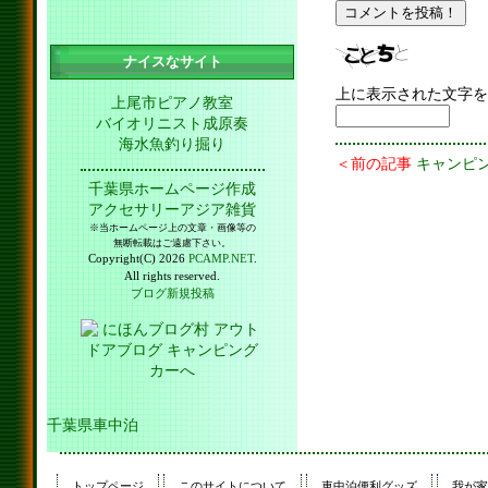
ナイスなサイト
上に表示された文字を
上尾市ピアノ教室
バイオリニスト成原奏
海水魚釣り掘り
＜前の記事
キャンピ
千葉県ホームページ作成
アクセサリーアジア雑貨
※当ホームページ上の文章・画像等の
無断転載はご遠慮下さい。
Copyright(C) 2026
PCAMP.NET
.
All rights reserved.
ブログ新規投稿
千葉県車中泊
トップページ
このサイトについて
車中泊便利グッズ
我が家