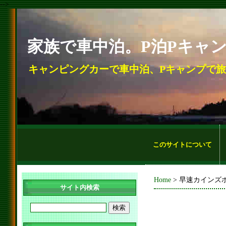
-->
家族で車中泊。P泊Pキャ
キャンピングカーで車中泊、Pキャンプで
このサイトについて
Home
> 早速カインズ
サイト内検索