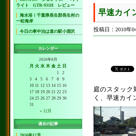
ライト GTR-931H レビュー
早速カイ
海水浴！千葉県長生郡長生村の
一松海岸
投稿日：2010年04
今日の車中泊は道の駅小淵沢
カレンダー
2026年8月
月
火
水
木
金
土
日
1
2
3
4
5
6
7
8
9
10
11
12
13
14
15
16
庭のスタック
17
18
19
20
21
22
23
く、早速カイ
24
25
26
27
28
29
30
31
« 12月
過去の記事
2016年12月