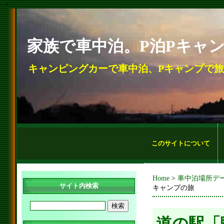
-->
家族で車中泊。P泊Pキャ
キャンピングカーで車中泊、Pキャンプで
このサイトについて
Home
>
車中泊場所デ
サイト内検索
キャンプの旅
道の駅「