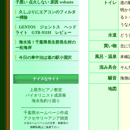
子悪い 点火しない 原因 webasto
トイレ
道の
明か
久しぶりにエアコンのフィルタ
るト
ー掃除
うな
GENTOS ジェントス ヘッド
ライト GTR-931H レビュー
水道
どう
海水浴！千葉県長生郡長生村の
買い物
北に
一松海岸
風呂・温泉
未確
今日の車中泊は道の駅小淵沢
混み具合
そん
騒音
海側
ナイスなサイト
地図
上尾市ピアノ教室
バイオリニスト成原奏
海水魚釣り掘り
千葉県ホームページ作成
アクセサリーアジア雑貨
※当ホームページ上の文章・画像等の
無断転載はご遠慮下さい。