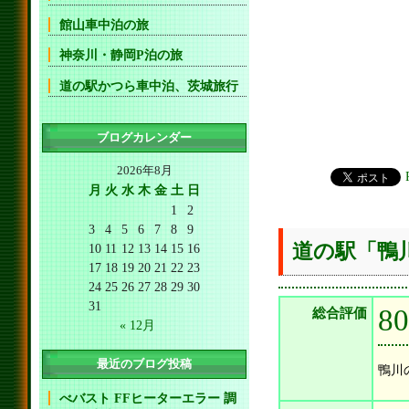
館山車中泊の旅
神奈川・静岡P泊の旅
道の駅かつら車中泊、茨城旅行
ブログカレンダー
2026年8月
月
火
水
木
金
土
日
1
2
3
4
5
6
7
8
9
道の駅「鴨
10
11
12
13
14
15
16
17
18
19
20
21
22
23
24
25
26
27
28
29
30
31
8
総合評価
« 12月
最近のブログ投稿
鴨川
べバスト FFヒーターエラー 調